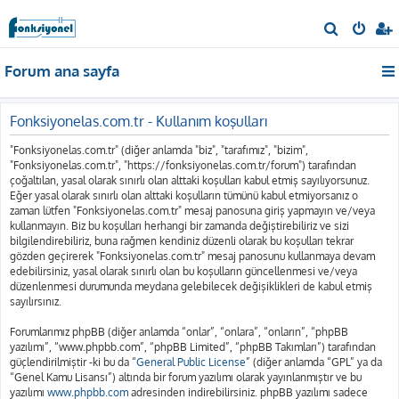
A
r
Forum ana sayfa
a
Fonksiyonelas.com.tr - Kullanım koşulları
"Fonksiyonelas.com.tr" (diğer anlamda "biz", "tarafımız", "bizim",
"Fonksiyonelas.com.tr", "https://fonksiyonelas.com.tr/forum") tarafından
çoğaltılan, yasal olarak sınırlı olan alttaki koşulları kabul etmiş sayılıyorsunuz.
Eğer yasal olarak sınırlı olan alttaki koşulların tümünü kabul etmiyorsanız o
zaman lütfen "Fonksiyonelas.com.tr" mesaj panosuna giriş yapmayın ve/veya
kullanmayın. Biz bu koşulları herhangi bir zamanda değiştirebiliriz ve sizi
bilgilendirebiliriz, buna rağmen kendiniz düzenli olarak bu koşulları tekrar
gözden geçirerek "Fonksiyonelas.com.tr" mesaj panosunu kullanmaya devam
edebilirsiniz, yasal olarak sınırlı olan bu koşulların güncellenmesi ve/veya
düzenlenmesi durumunda meydana gelebilecek değişiklikleri de kabul etmiş
sayılırsınız.
Forumlarımız phpBB (diğer anlamda “onlar”, “onlara”, “onların”, “phpBB
yazılımı”, “www.phpbb.com”, “phpBB Limited”, “phpBB Takımları”) tarafından
güçlendirilmiştir -ki bu da “
General Public License
” (diğer anlamda “GPL” ya da
“Genel Kamu Lisansı”) altında bir forum yazılımı olarak yayınlanmıştır ve bu
yazılımı
www.phpbb.com
adresinden indirebilirsiniz. phpBB yazılımı sadece