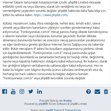
internet tabanlı tartışmaları kolaylaştırmak içindir; phpBB Limited müsaade
edilebilir içerik ve/veya davranış olarak izin verdiğimiz ve/veya izin
vermediğimiz şeylerden sorumlu değildir. phpBB hakkında daha fazla bilgi için,
lütfen bu adrese bakın:
https://www.phpbb.com/
.
Küfürlü, müstehcen, kaba, iftira niteliğinde, nefret dolu, tehdit edici, sekse
yönelik veya ülkenizin kanunlarını çiğneyici içerikler göndermemeyi kabul
ediyorsunuz, "Fonksiyonelas.com.tr" mesaj panosu hangi ülkede barındırılıyorsa
o ülkenin kanunları veya Uluslararası kanunlar geçerlidir. Bunları dikkate
almamanız durumunda hemen ve süresizce mesaj panosundan yasaklanırsınız
ve eğer tarafımızca gerekli görülürse İnternet Servis Sağlayıcınız da haberdar
edilir. Bütün mesajların IP adresi bu koşulların uygulanmasına yardımcı olmak
için kaydedilmektedir. "Fonksiyonelas.com.tr" mesaj panosunda uygun
gördüğümüz durumlarda ve zamanlarda herhangi bir başlığı silme, değiştirme,
taşıma veya kapatma hakkımızın olduğunu kabul ediyorsunuz. Bir kullanıcı olarak
her girdiğiniz bilginin veritabanında saklanacağını kabul ediyorsunuz. Her ne
kadar bu bilgiler sizin bilginiz dışında üçüncü şahıslara verilmeyecek olsa da,
herhangi bir hack saldırısı sonucunda bu bilgiler dağılırsa bundan
"Fonksiyonelas.com.tr" veya phpBB kesinlikle sorumlu değildir.
ProLight Style by
Ian Bradley
Powered by
phpBB
® Forum Software © phpBB Limited
Türkçe çeviri:
phpBB Türkiye
&
Türkiye Forum