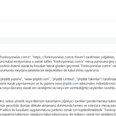
 "Fonksiyonelas.com.tr", "https://fonksiyonelas.com.tr/forum") tarafından çoğaltılan, ya
n tümünü kabul etmiyorsanız o zaman lütfen "Fonksiyonelas.com.tr" mesaj panosuna giriş
n kendiniz düzenli olarak bu koşulları tekrar gözden geçirerek "Fonksiyonelas.com.tr"
urumunda meydana gelebilecek değişiklikleri de kabul etmiş sayılırsınız.
 “phpBB yazılımı”, “www.phpbb.com”, “phpBB Limited”, “phpBB Takımları”) tarafından g
lımı olarak yayınlanmıştır ve bu yazılımı
www.phpbb.com
adresinden indirebilirsiniz
ve/veya davranış olarak izin verdiğimiz ve/veya izin vermediğimiz şeylerden sorumlu d
t edici, sekse yönelik veya ülkenizin kanunlarını çiğneyici içerikler göndermemeyi ka
anunlar geçerlidir. Bunları dikkate almamanız durumunda hemen ve süresizce mesaj pan
rın IP adresi bu koşulların uygulanmasına yardımcı olmak için kaydedilmektedir. "Fo
a kapatma hakkımızın olduğunu kabul ediyorsunuz. Bir kullanıcı olarak her girdiğiniz 