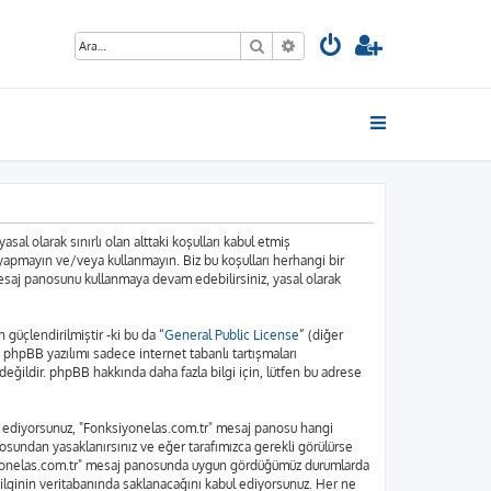
Ara
Gelişmiş arama
sal olarak sınırlı olan alttaki koşulları kabul etmiş
 yapmayın ve/veya kullanmayın. Biz bu koşulları herhangi bir
 mesaj panosunu kullanmaya devam edebilirsiniz, yasal olarak
üçlendirilmiştir -ki bu da “
General Public License
” (diğer
. phpBB yazılımı sadece internet tabanlı tartışmaları
eğildir. phpBB hakkında daha fazla bilgi için, lütfen bu adrese
bul ediyorsunuz, "Fonksiyonelas.com.tr" mesaj panosu hangi
osundan yasaklanırsınız ve eğer tarafımızca gerekli görülürse
nksiyonelas.com.tr" mesaj panosunda uygun gördüğümüz durumlarda
bilginin veritabanında saklanacağını kabul ediyorsunuz. Her ne