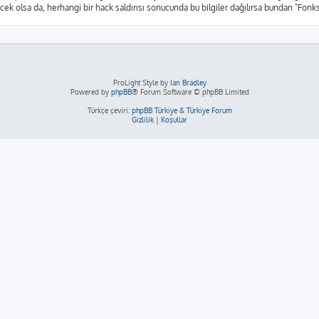
yecek olsa da, herhangi bir hack saldırısı sonucunda bu bilgiler dağılırsa bundan "Fon
ProLight Style by
Ian Bradley
Powered by
phpBB
® Forum Software © phpBB Limited
Türkçe çeviri:
phpBB Türkiye
&
Türkiye Forum
Gizlilik
|
Koşullar