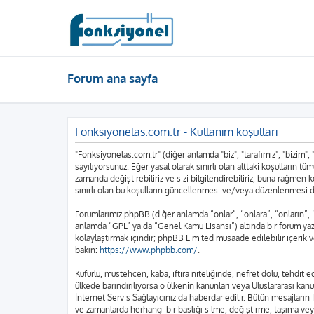
Forum ana sayfa
Fonksiyonelas.com.tr - Kullanım koşulları
"Fonksiyonelas.com.tr" (diğer anlamda "biz", "tarafımız", "bizim",
sayılıyorsunuz. Eğer yasal olarak sınırlı olan alttaki koşulları
zamanda değiştirebiliriz ve sizi bilgilendirebiliriz, buna rağme
sınırlı olan bu koşulların güncellenmesi ve/veya düzenlenmesi d
Forumlarımız phpBB (diğer anlamda “onlar”, “onlara”, “onların”,
anlamda “GPL” ya da “Genel Kamu Lisansı”) altında bir forum yazı
kolaylaştırmak içindir; phpBB Limited müsaade edilebilir içerik 
bakın:
https://www.phpbb.com/
.
Küfürlü, müstehcen, kaba, iftira niteliğinde, nefret dolu, tehdi
ülkede barındırılıyorsa o ülkenin kanunları veya Uluslararası k
İnternet Servis Sağlayıcınız da haberdar edilir. Bütün mesajla
ve zamanlarda herhangi bir başlığı silme, değiştirme, taşıma vey