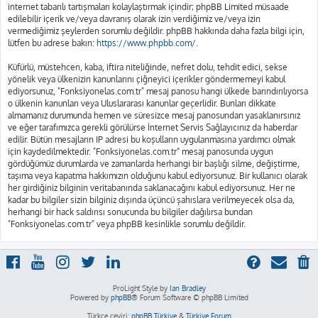
internet tabanlı tartışmaları kolaylaştırmak içindir; phpBB Limited müsaade
edilebilir içerik ve/veya davranış olarak izin verdiğimiz ve/veya izin
vermediğimiz şeylerden sorumlu değildir. phpBB hakkında daha fazla bilgi için,
lütfen bu adrese bakın:
https://www.phpbb.com/
.
Küfürlü, müstehcen, kaba, iftira niteliğinde, nefret dolu, tehdit edici, sekse
yönelik veya ülkenizin kanunlarını çiğneyici içerikler göndermemeyi kabul
ediyorsunuz, "Fonksiyonelas.com.tr" mesaj panosu hangi ülkede barındırılıyorsa
o ülkenin kanunları veya Uluslararası kanunlar geçerlidir. Bunları dikkate
almamanız durumunda hemen ve süresizce mesaj panosundan yasaklanırsınız
ve eğer tarafımızca gerekli görülürse İnternet Servis Sağlayıcınız da haberdar
edilir. Bütün mesajların IP adresi bu koşulların uygulanmasına yardımcı olmak
için kaydedilmektedir. "Fonksiyonelas.com.tr" mesaj panosunda uygun
gördüğümüz durumlarda ve zamanlarda herhangi bir başlığı silme, değiştirme,
taşıma veya kapatma hakkımızın olduğunu kabul ediyorsunuz. Bir kullanıcı olarak
her girdiğiniz bilginin veritabanında saklanacağını kabul ediyorsunuz. Her ne
kadar bu bilgiler sizin bilginiz dışında üçüncü şahıslara verilmeyecek olsa da,
herhangi bir hack saldırısı sonucunda bu bilgiler dağılırsa bundan
"Fonksiyonelas.com.tr" veya phpBB kesinlikle sorumlu değildir.
ProLight Style by
Ian Bradley
Powered by
phpBB
® Forum Software © phpBB Limited
Türkçe çeviri:
phpBB Türkiye
&
Türkiye Forum