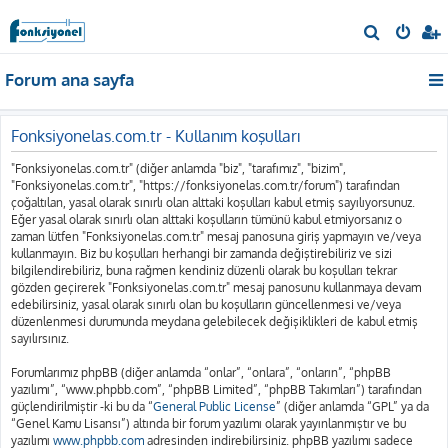
A
r
Forum ana sayfa
a
Fonksiyonelas.com.tr - Kullanım koşulları
"Fonksiyonelas.com.tr" (diğer anlamda "biz", "tarafımız", "bizim",
"Fonksiyonelas.com.tr", "https://fonksiyonelas.com.tr/forum") tarafından
çoğaltılan, yasal olarak sınırlı olan alttaki koşulları kabul etmiş sayılıyorsunuz.
Eğer yasal olarak sınırlı olan alttaki koşulların tümünü kabul etmiyorsanız o
zaman lütfen "Fonksiyonelas.com.tr" mesaj panosuna giriş yapmayın ve/veya
kullanmayın. Biz bu koşulları herhangi bir zamanda değiştirebiliriz ve sizi
bilgilendirebiliriz, buna rağmen kendiniz düzenli olarak bu koşulları tekrar
gözden geçirerek "Fonksiyonelas.com.tr" mesaj panosunu kullanmaya devam
edebilirsiniz, yasal olarak sınırlı olan bu koşulların güncellenmesi ve/veya
düzenlenmesi durumunda meydana gelebilecek değişiklikleri de kabul etmiş
sayılırsınız.
Forumlarımız phpBB (diğer anlamda “onlar”, “onlara”, “onların”, “phpBB
yazılımı”, “www.phpbb.com”, “phpBB Limited”, “phpBB Takımları”) tarafından
güçlendirilmiştir -ki bu da “
General Public License
” (diğer anlamda “GPL” ya da
“Genel Kamu Lisansı”) altında bir forum yazılımı olarak yayınlanmıştır ve bu
yazılımı
www.phpbb.com
adresinden indirebilirsiniz. phpBB yazılımı sadece