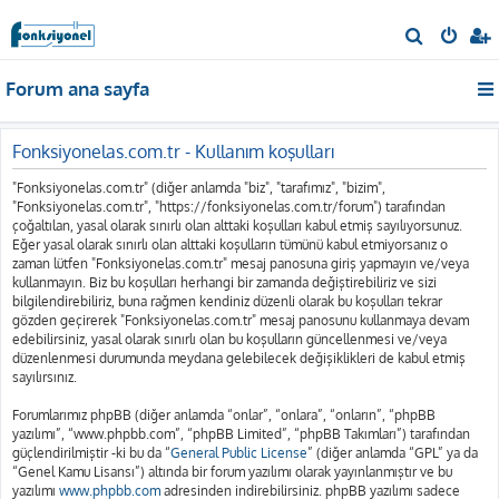
A
r
Forum ana sayfa
a
Fonksiyonelas.com.tr - Kullanım koşulları
"Fonksiyonelas.com.tr" (diğer anlamda "biz", "tarafımız", "bizim",
"Fonksiyonelas.com.tr", "https://fonksiyonelas.com.tr/forum") tarafından
çoğaltılan, yasal olarak sınırlı olan alttaki koşulları kabul etmiş sayılıyorsunuz.
Eğer yasal olarak sınırlı olan alttaki koşulların tümünü kabul etmiyorsanız o
zaman lütfen "Fonksiyonelas.com.tr" mesaj panosuna giriş yapmayın ve/veya
kullanmayın. Biz bu koşulları herhangi bir zamanda değiştirebiliriz ve sizi
bilgilendirebiliriz, buna rağmen kendiniz düzenli olarak bu koşulları tekrar
gözden geçirerek "Fonksiyonelas.com.tr" mesaj panosunu kullanmaya devam
edebilirsiniz, yasal olarak sınırlı olan bu koşulların güncellenmesi ve/veya
düzenlenmesi durumunda meydana gelebilecek değişiklikleri de kabul etmiş
sayılırsınız.
Forumlarımız phpBB (diğer anlamda “onlar”, “onlara”, “onların”, “phpBB
yazılımı”, “www.phpbb.com”, “phpBB Limited”, “phpBB Takımları”) tarafından
güçlendirilmiştir -ki bu da “
General Public License
” (diğer anlamda “GPL” ya da
“Genel Kamu Lisansı”) altında bir forum yazılımı olarak yayınlanmıştır ve bu
yazılımı
www.phpbb.com
adresinden indirebilirsiniz. phpBB yazılımı sadece