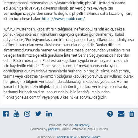
internet tabanlı tartışmaları kolaylaştırmak içindir; phpBB Limited müsaade
edilebilir içerik ve/veya davranış olarak izin verdiğimiz ve/veya izin
vermediğimiz şeylerden sorumlu değildir. phpBB hakkında daha fazla bilgi için,
lütfen bu adrese bakın:
https://www.phpbb.com/
.
Küfürlü, müstehcen, kaba, iftira niteliğinde, nefret dolu, tehdit edici, sekse
yönelik veya ülkenizin kanunlarını çiğneyici içerikler göndermemeyi kabul
ediyorsunuz, "Fonksiyonelas.com.tr" mesaj panosu hangi ülkede barındırılıyorsa
o ülkenin kanunları veya Uluslararası kanunlar geçerlidir. Bunları dikkate
almamanız durumunda hemen ve süresizce mesaj panosundan yasaklanırsınız
ve eğer tarafımızca gerekli görülürse İnternet Servis Sağlayıcınız da haberdar
edilir. Bütün mesajların IP adresi bu koşulların uygulanmasına yardımcı olmak
için kaydedilmektedir. "Fonksiyonelas.com.tr" mesaj panosunda uygun
gördüğümüz durumlarda ve zamanlarda herhangi bir başlığı silme, değiştirme,
taşıma veya kapatma hakkımızın olduğunu kabul ediyorsunuz. Bir kullanıcı olarak
her girdiğiniz bilginin veritabanında saklanacağını kabul ediyorsunuz. Her ne
kadar bu bilgiler sizin bilginiz dışında üçüncü şahıslara verilmeyecek olsa da,
herhangi bir hack saldırısı sonucunda bu bilgiler dağılırsa bundan
"Fonksiyonelas.com.tr" veya phpBB kesinlikle sorumlu değildir.
ProLight Style by
Ian Bradley
Powered by
phpBB
® Forum Software © phpBB Limited
Türkçe çeviri:
phpBB Türkiye
&
Türkiye Forum