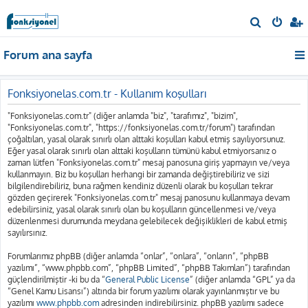
A
r
Forum ana sayfa
a
Fonksiyonelas.com.tr - Kullanım koşulları
"Fonksiyonelas.com.tr" (diğer anlamda "biz", "tarafımız", "bizim",
"Fonksiyonelas.com.tr", "https://fonksiyonelas.com.tr/forum") tarafından
çoğaltılan, yasal olarak sınırlı olan alttaki koşulları kabul etmiş sayılıyorsunuz.
Eğer yasal olarak sınırlı olan alttaki koşulların tümünü kabul etmiyorsanız o
zaman lütfen "Fonksiyonelas.com.tr" mesaj panosuna giriş yapmayın ve/veya
kullanmayın. Biz bu koşulları herhangi bir zamanda değiştirebiliriz ve sizi
bilgilendirebiliriz, buna rağmen kendiniz düzenli olarak bu koşulları tekrar
gözden geçirerek "Fonksiyonelas.com.tr" mesaj panosunu kullanmaya devam
edebilirsiniz, yasal olarak sınırlı olan bu koşulların güncellenmesi ve/veya
düzenlenmesi durumunda meydana gelebilecek değişiklikleri de kabul etmiş
sayılırsınız.
Forumlarımız phpBB (diğer anlamda “onlar”, “onlara”, “onların”, “phpBB
yazılımı”, “www.phpbb.com”, “phpBB Limited”, “phpBB Takımları”) tarafından
güçlendirilmiştir -ki bu da “
General Public License
” (diğer anlamda “GPL” ya da
“Genel Kamu Lisansı”) altında bir forum yazılımı olarak yayınlanmıştır ve bu
yazılımı
www.phpbb.com
adresinden indirebilirsiniz. phpBB yazılımı sadece