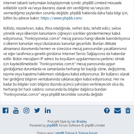
internet tabanlı tartışmaları kolaylaştırmak içindir; phpBB Limited müsaade
edilebilir içerik ve/veya davranış olarak izin verdiğimiz ve/veya izin
vermediğimiz şeylerden sorumlu değildir. phpBB hakkında daha fazla bilgi için,
lütfen bu adrese bakın:
https://www.phpbb.com/
.
Küfürlü, müstehcen, kaba, iftira niteliğinde, nefret dolu, tehdit edici, sekse
yönelik veya ülkenizin kanunlarını çiğneyici içerikler göndermemeyi kabul
ediyorsunuz, "Fonksiyonelas.com.tr" mesaj panosu hangi ülkede barındırılıyorsa
o ülkenin kanunları veya Uluslararası kanunlar geçerlidir. Bunları dikkate
almamanız durumunda hemen ve süresizce mesaj panosundan yasaklanırsınız
ve eğer tarafımızca gerekli görülürse İnternet Servis Sağlayıcınız da haberdar
edilir. Bütün mesajların IP adresi bu koşulların uygulanmasına yardımcı olmak
için kaydedilmektedir. "Fonksiyonelas.com.tr" mesaj panosunda uygun
gördüğümüz durumlarda ve zamanlarda herhangi bir başlığı silme, değiştirme,
taşıma veya kapatma hakkımızın olduğunu kabul ediyorsunuz. Bir kullanıcı olarak
her girdiğiniz bilginin veritabanında saklanacağını kabul ediyorsunuz. Her ne
kadar bu bilgiler sizin bilginiz dışında üçüncü şahıslara verilmeyecek olsa da,
herhangi bir hack saldırısı sonucunda bu bilgiler dağılırsa bundan
"Fonksiyonelas.com.tr" veya phpBB kesinlikle sorumlu değildir.
ProLight Style by
Ian Bradley
Powered by
phpBB
® Forum Software © phpBB Limited
Türkçe çeviri:
phpBB Türkiye
&
Türkiye Forum