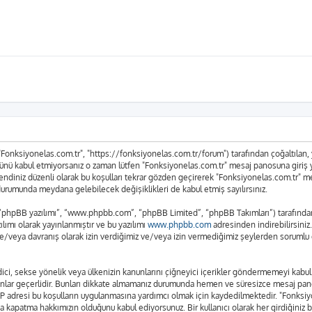
 "Fonksiyonelas.com.tr", "https://fonksiyonelas.com.tr/forum") tarafından çoğaltılan, ya
n tümünü kabul etmiyorsanız o zaman lütfen "Fonksiyonelas.com.tr" mesaj panosuna giriş
n kendiniz düzenli olarak bu koşulları tekrar gözden geçirerek "Fonksiyonelas.com.tr"
urumunda meydana gelebilecek değişiklikleri de kabul etmiş sayılırsınız.
 “phpBB yazılımı”, “www.phpbb.com”, “phpBB Limited”, “phpBB Takımları”) tarafından g
lımı olarak yayınlanmıştır ve bu yazılımı
www.phpbb.com
adresinden indirebilirsiniz
ve/veya davranış olarak izin verdiğimiz ve/veya izin vermediğimiz şeylerden sorumlu d
t edici, sekse yönelik veya ülkenizin kanunlarını çiğneyici içerikler göndermemeyi ka
anunlar geçerlidir. Bunları dikkate almamanız durumunda hemen ve süresizce mesaj pan
rın IP adresi bu koşulların uygulanmasına yardımcı olmak için kaydedilmektedir. "Fo
a kapatma hakkımızın olduğunu kabul ediyorsunuz. Bir kullanıcı olarak her girdiğiniz 