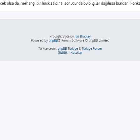
yecek olsa da, herhangi bir hack saldırısı sonucunda bu bilgiler dağılırsa bundan "Fon
ProLight Style by
Ian Bradley
Powered by
phpBB
® Forum Software © phpBB Limited
Türkçe çeviri:
phpBB Türkiye
&
Türkiye Forum
Gizlilik
|
Koşullar