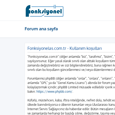
Forum ana sayfa
Fonksiyonelas.com.tr - Kullanım koşulları
"Fonksiyonelas.com.tr" (diğer anlamda "biz", "tarafımız", "bizim",
sayılıyorsunuz. Eğer yasal olarak sınırlı olan alttaki koşulları
zamanda değiştirebiliriz ve sizi bilgilendirebiliriz, buna rağme
sınırlı olan bu koşulların güncellenmesi ve/veya düzenlenmesi d
Forumlarımız phpBB (diğer anlamda “onlar”, “onlara”, “onların”,
anlamda “GPL” ya da “Genel Kamu Lisansı”) altında bir forum yazı
kolaylaştırmak içindir; phpBB Limited müsaade edilebilir içerik 
bakın:
https://www.phpbb.com/
.
Küfürlü, müstehcen, kaba, iftira niteliğinde, nefret dolu, tehdi
ülkede barındırılıyorsa o ülkenin kanunları veya Uluslararası k
İnternet Servis Sağlayıcınız da haberdar edilir. Bütün mesajla
ve zamanlarda herhangi bir başlığı silme, değiştirme, taşıma vey