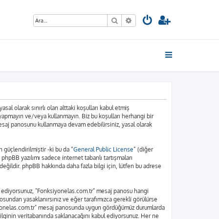
Ara
Gelişmiş arama
sal olarak sınırlı olan alttaki koşulları kabul etmiş
 yapmayın ve/veya kullanmayın. Biz bu koşulları herhangi bir
 mesaj panosunu kullanmaya devam edebilirsiniz, yasal olarak
üçlendirilmiştir -ki bu da “
General Public License
” (diğer
. phpBB yazılımı sadece internet tabanlı tartışmaları
eğildir. phpBB hakkında daha fazla bilgi için, lütfen bu adrese
bul ediyorsunuz, "Fonksiyonelas.com.tr" mesaj panosu hangi
osundan yasaklanırsınız ve eğer tarafımızca gerekli görülürse
nksiyonelas.com.tr" mesaj panosunda uygun gördüğümüz durumlarda
bilginin veritabanında saklanacağını kabul ediyorsunuz. Her ne