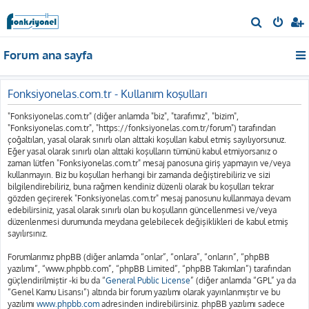
A
r
Forum ana sayfa
a
Fonksiyonelas.com.tr - Kullanım koşulları
"Fonksiyonelas.com.tr" (diğer anlamda "biz", "tarafımız", "bizim",
"Fonksiyonelas.com.tr", "https://fonksiyonelas.com.tr/forum") tarafından
çoğaltılan, yasal olarak sınırlı olan alttaki koşulları kabul etmiş sayılıyorsunuz.
Eğer yasal olarak sınırlı olan alttaki koşulların tümünü kabul etmiyorsanız o
zaman lütfen "Fonksiyonelas.com.tr" mesaj panosuna giriş yapmayın ve/veya
kullanmayın. Biz bu koşulları herhangi bir zamanda değiştirebiliriz ve sizi
bilgilendirebiliriz, buna rağmen kendiniz düzenli olarak bu koşulları tekrar
gözden geçirerek "Fonksiyonelas.com.tr" mesaj panosunu kullanmaya devam
edebilirsiniz, yasal olarak sınırlı olan bu koşulların güncellenmesi ve/veya
düzenlenmesi durumunda meydana gelebilecek değişiklikleri de kabul etmiş
sayılırsınız.
Forumlarımız phpBB (diğer anlamda “onlar”, “onlara”, “onların”, “phpBB
yazılımı”, “www.phpbb.com”, “phpBB Limited”, “phpBB Takımları”) tarafından
güçlendirilmiştir -ki bu da “
General Public License
” (diğer anlamda “GPL” ya da
“Genel Kamu Lisansı”) altında bir forum yazılımı olarak yayınlanmıştır ve bu
yazılımı
www.phpbb.com
adresinden indirebilirsiniz. phpBB yazılımı sadece