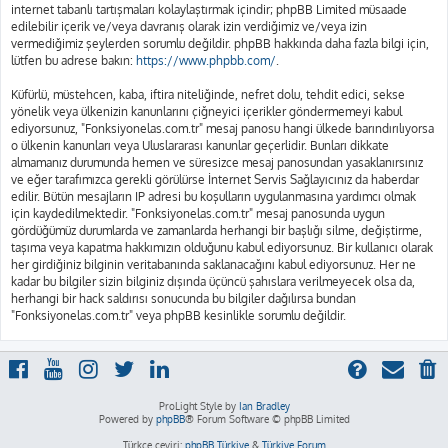
internet tabanlı tartışmaları kolaylaştırmak içindir; phpBB Limited müsaade
edilebilir içerik ve/veya davranış olarak izin verdiğimiz ve/veya izin
vermediğimiz şeylerden sorumlu değildir. phpBB hakkında daha fazla bilgi için,
lütfen bu adrese bakın:
https://www.phpbb.com/
.
Küfürlü, müstehcen, kaba, iftira niteliğinde, nefret dolu, tehdit edici, sekse
yönelik veya ülkenizin kanunlarını çiğneyici içerikler göndermemeyi kabul
ediyorsunuz, "Fonksiyonelas.com.tr" mesaj panosu hangi ülkede barındırılıyorsa
o ülkenin kanunları veya Uluslararası kanunlar geçerlidir. Bunları dikkate
almamanız durumunda hemen ve süresizce mesaj panosundan yasaklanırsınız
ve eğer tarafımızca gerekli görülürse İnternet Servis Sağlayıcınız da haberdar
edilir. Bütün mesajların IP adresi bu koşulların uygulanmasına yardımcı olmak
için kaydedilmektedir. "Fonksiyonelas.com.tr" mesaj panosunda uygun
gördüğümüz durumlarda ve zamanlarda herhangi bir başlığı silme, değiştirme,
taşıma veya kapatma hakkımızın olduğunu kabul ediyorsunuz. Bir kullanıcı olarak
her girdiğiniz bilginin veritabanında saklanacağını kabul ediyorsunuz. Her ne
kadar bu bilgiler sizin bilginiz dışında üçüncü şahıslara verilmeyecek olsa da,
herhangi bir hack saldırısı sonucunda bu bilgiler dağılırsa bundan
"Fonksiyonelas.com.tr" veya phpBB kesinlikle sorumlu değildir.
ProLight Style by
Ian Bradley
Powered by
phpBB
® Forum Software © phpBB Limited
Türkçe çeviri:
phpBB Türkiye
&
Türkiye Forum