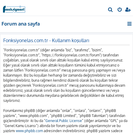
A
r
Forum ana sayfa
a
Fonksiyonelas.com.tr - Kullanım koşulları
"Fonksiyonelas.com.tr" (diğer anlamda "biz", "tarafımız", "bizim",
"Fonksiyonelas.com.tr", "https://fonksiyonelas.com.tr/forum") tarafından
çoğaltılan, yasal olarak sınırlı olan alttaki koşulları kabul etmiş sayılıyorsunuz.
Eğer yasal olarak sınırlı olan alttaki koşulların tümünü kabul etmiyorsanız o
zaman lütfen "Fonksiyonelas.com.tr" mesaj panosuna giriş yapmayın ve/veya
kullanmayın. Biz bu koşulları herhangi bir zamanda değiştirebiliriz ve sizi
bilgilendirebiliriz, buna rağmen kendiniz düzenli olarak bu koşulları tekrar
gözden geçirerek "Fonksiyonelas.com.tr" mesaj panosunu kullanmaya devam
edebilirsiniz, yasal olarak sınırlı olan bu koşulların güncellenmesi ve/veya
düzenlenmesi durumunda meydana gelebilecek değişiklikleri de kabul etmiş
sayılırsınız.
Forumlarımız phpBB (diğer anlamda “onlar”, “onlara”, “onların”, “phpBB
yazılımı”, “www.phpbb.com”, “phpBB Limited”, “phpBB Takımları”) tarafından
güçlendirilmiştir -ki bu da “
General Public License
” (diğer anlamda “GPL” ya da
“Genel Kamu Lisansı”) altında bir forum yazılımı olarak yayınlanmıştır ve bu
yazılımı
www.phpbb.com
adresinden indirebilirsiniz. phpBB yazılımı sadece