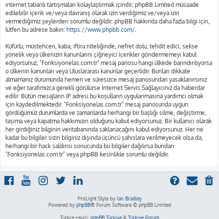
internet tabanlı tartışmaları kolaylaştırmak içindir; phpBB Limited müsaade
edilebilir içerik ve/veya davranış olarak izin verdiğimiz ve/veya izin
vermediğimiz şeylerden sorumlu değildir. phpBB hakkında daha fazla bilgi için,
lütfen bu adrese bakın:
https://www.phpbb.com/
.
Küfürlü, müstehcen, kaba, iftira niteliğinde, nefret dolu, tehdit edici, sekse
yönelik veya ülkenizin kanunlarını çiğneyici içerikler göndermemeyi kabul
ediyorsunuz, "Fonksiyonelas.com.tr" mesaj panosu hangi ülkede barındırılıyorsa
o ülkenin kanunları veya Uluslararası kanunlar geçerlidir. Bunları dikkate
almamanız durumunda hemen ve süresizce mesaj panosundan yasaklanırsınız
ve eğer tarafımızca gerekli görülürse İnternet Servis Sağlayıcınız da haberdar
edilir. Bütün mesajların IP adresi bu koşulların uygulanmasına yardımcı olmak
için kaydedilmektedir. "Fonksiyonelas.com.tr" mesaj panosunda uygun
gördüğümüz durumlarda ve zamanlarda herhangi bir başlığı silme, değiştirme,
taşıma veya kapatma hakkımızın olduğunu kabul ediyorsunuz. Bir kullanıcı olarak
her girdiğiniz bilginin veritabanında saklanacağını kabul ediyorsunuz. Her ne
kadar bu bilgiler sizin bilginiz dışında üçüncü şahıslara verilmeyecek olsa da,
herhangi bir hack saldırısı sonucunda bu bilgiler dağılırsa bundan
"Fonksiyonelas.com.tr" veya phpBB kesinlikle sorumlu değildir.
ProLight Style by
Ian Bradley
Powered by
phpBB
® Forum Software © phpBB Limited
Türkçe çeviri:
phpBB Türkiye
&
Türkiye Forum