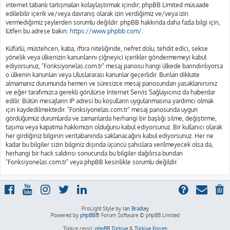
internet tabanlı tartışmaları kolaylaştırmak içindir; phpBB Limited müsaade
edilebilir içerik ve/veya davranış olarak izin verdiğimiz ve/veya izin
vermediğimiz şeylerden sorumlu değildir. phpBB hakkında daha fazla bilgi için,
lütfen bu adrese bakın:
https://www.phpbb.com/
.
Küfürlü, müstehcen, kaba, iftira niteliğinde, nefret dolu, tehdit edici, sekse
yönelik veya ülkenizin kanunlarını çiğneyici içerikler göndermemeyi kabul
ediyorsunuz, "Fonksiyonelas.com.tr" mesaj panosu hangi ülkede barındırılıyorsa
o ülkenin kanunları veya Uluslararası kanunlar geçerlidir. Bunları dikkate
almamanız durumunda hemen ve süresizce mesaj panosundan yasaklanırsınız
ve eğer tarafımızca gerekli görülürse İnternet Servis Sağlayıcınız da haberdar
edilir. Bütün mesajların IP adresi bu koşulların uygulanmasına yardımcı olmak
için kaydedilmektedir. "Fonksiyonelas.com.tr" mesaj panosunda uygun
gördüğümüz durumlarda ve zamanlarda herhangi bir başlığı silme, değiştirme,
taşıma veya kapatma hakkımızın olduğunu kabul ediyorsunuz. Bir kullanıcı olarak
her girdiğiniz bilginin veritabanında saklanacağını kabul ediyorsunuz. Her ne
kadar bu bilgiler sizin bilginiz dışında üçüncü şahıslara verilmeyecek olsa da,
herhangi bir hack saldırısı sonucunda bu bilgiler dağılırsa bundan
"Fonksiyonelas.com.tr" veya phpBB kesinlikle sorumlu değildir.
ProLight Style by
Ian Bradley
Powered by
phpBB
® Forum Software © phpBB Limited
Türkçe çeviri:
phpBB Türkiye
&
Türkiye Forum