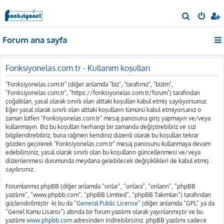
A
r
Forum ana sayfa
a
Fonksiyonelas.com.tr - Kullanım koşulları
"Fonksiyonelas.com.tr" (diğer anlamda "biz", "tarafımız", "bizim",
"Fonksiyonelas.com.tr", "https://fonksiyonelas.com.tr/forum") tarafından
çoğaltılan, yasal olarak sınırlı olan alttaki koşulları kabul etmiş sayılıyorsunuz.
Eğer yasal olarak sınırlı olan alttaki koşulların tümünü kabul etmiyorsanız o
zaman lütfen "Fonksiyonelas.com.tr" mesaj panosuna giriş yapmayın ve/veya
kullanmayın. Biz bu koşulları herhangi bir zamanda değiştirebiliriz ve sizi
bilgilendirebiliriz, buna rağmen kendiniz düzenli olarak bu koşulları tekrar
gözden geçirerek "Fonksiyonelas.com.tr" mesaj panosunu kullanmaya devam
edebilirsiniz, yasal olarak sınırlı olan bu koşulların güncellenmesi ve/veya
düzenlenmesi durumunda meydana gelebilecek değişiklikleri de kabul etmiş
sayılırsınız.
Forumlarımız phpBB (diğer anlamda “onlar”, “onlara”, “onların”, “phpBB
yazılımı”, “www.phpbb.com”, “phpBB Limited”, “phpBB Takımları”) tarafından
güçlendirilmiştir -ki bu da “
General Public License
” (diğer anlamda “GPL” ya da
“Genel Kamu Lisansı”) altında bir forum yazılımı olarak yayınlanmıştır ve bu
yazılımı
www.phpbb.com
adresinden indirebilirsiniz. phpBB yazılımı sadece