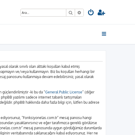
Ara
Gelişmiş arama
sal olarak sınırlı olan alttaki koşulları kabul etmiş
 yapmayın ve/veya kullanmayın. Biz bu koşulları herhangi bir
 mesaj panosunu kullanmaya devam edebilirsiniz, yasal olarak
üçlendirilmiştir -ki bu da “
General Public License
” (diğer
. phpBB yazılımı sadece internet tabanlı tartışmaları
eğildir. phpBB hakkında daha fazla bilgi için, lütfen bu adrese
bul ediyorsunuz, "Fonksiyonelas.com.tr" mesaj panosu hangi
osundan yasaklanırsınız ve eğer tarafımızca gerekli görülürse
nksiyonelas.com.tr" mesaj panosunda uygun gördüğümüz durumlarda
bilginin veritabanında saklanacağını kabul ediyorsunuz. Her ne