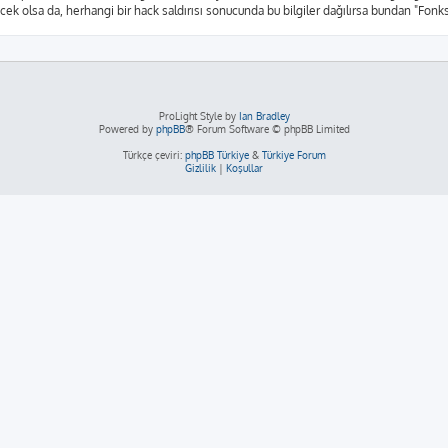
yecek olsa da, herhangi bir hack saldırısı sonucunda bu bilgiler dağılırsa bundan "Fon
ProLight Style by
Ian Bradley
Powered by
phpBB
® Forum Software © phpBB Limited
Türkçe çeviri:
phpBB Türkiye
&
Türkiye Forum
Gizlilik
|
Koşullar