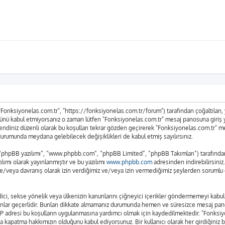
 "Fonksiyonelas.com.tr", "https://fonksiyonelas.com.tr/forum") tarafından çoğaltılan, ya
n tümünü kabul etmiyorsanız o zaman lütfen "Fonksiyonelas.com.tr" mesaj panosuna giriş
n kendiniz düzenli olarak bu koşulları tekrar gözden geçirerek "Fonksiyonelas.com.tr"
urumunda meydana gelebilecek değişiklikleri de kabul etmiş sayılırsınız.
 “phpBB yazılımı”, “www.phpbb.com”, “phpBB Limited”, “phpBB Takımları”) tarafından g
lımı olarak yayınlanmıştır ve bu yazılımı
www.phpbb.com
adresinden indirebilirsiniz
ve/veya davranış olarak izin verdiğimiz ve/veya izin vermediğimiz şeylerden sorumlu d
t edici, sekse yönelik veya ülkenizin kanunlarını çiğneyici içerikler göndermemeyi ka
anunlar geçerlidir. Bunları dikkate almamanız durumunda hemen ve süresizce mesaj pan
rın IP adresi bu koşulların uygulanmasına yardımcı olmak için kaydedilmektedir. "Fo
a kapatma hakkımızın olduğunu kabul ediyorsunuz. Bir kullanıcı olarak her girdiğiniz 