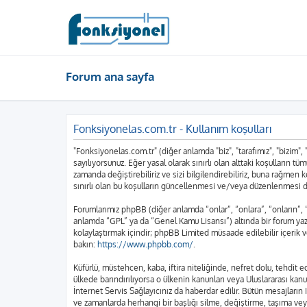
Forum ana sayfa
Fonksiyonelas.com.tr - Kullanım koşulları
"Fonksiyonelas.com.tr" (diğer anlamda "biz", "tarafımız", "bizim",
sayılıyorsunuz. Eğer yasal olarak sınırlı olan alttaki koşulları
zamanda değiştirebiliriz ve sizi bilgilendirebiliriz, buna rağme
sınırlı olan bu koşulların güncellenmesi ve/veya düzenlenmesi d
Forumlarımız phpBB (diğer anlamda “onlar”, “onlara”, “onların”,
anlamda “GPL” ya da “Genel Kamu Lisansı”) altında bir forum yazı
kolaylaştırmak içindir; phpBB Limited müsaade edilebilir içerik 
bakın:
https://www.phpbb.com/
.
Küfürlü, müstehcen, kaba, iftira niteliğinde, nefret dolu, tehdi
ülkede barındırılıyorsa o ülkenin kanunları veya Uluslararası k
İnternet Servis Sağlayıcınız da haberdar edilir. Bütün mesajla
ve zamanlarda herhangi bir başlığı silme, değiştirme, taşıma vey