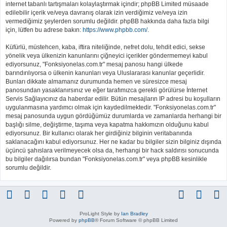
internet tabanlı tartışmaları kolaylaştırmak içindir; phpBB Limited müsaade
edilebilir içerik ve/veya davranış olarak izin verdiğimiz ve/veya izin
vermediğimiz şeylerden sorumlu değildir. phpBB hakkında daha fazla bilgi
için, lütfen bu adrese bakın:
https://www.phpbb.com/
.
Küfürlü, müstehcen, kaba, iftira niteliğinde, nefret dolu, tehdit edici, sekse
yönelik veya ülkenizin kanunlarını çiğneyici içerikler göndermemeyi kabul
ediyorsunuz, "Fonksiyonelas.com.tr" mesaj panosu hangi ülkede
barındırılıyorsa o ülkenin kanunları veya Uluslararası kanunlar geçerlidir.
Bunları dikkate almamanız durumunda hemen ve süresizce mesaj
panosundan yasaklanırsınız ve eğer tarafımızca gerekli görülürse İnternet
Servis Sağlayıcınız da haberdar edilir. Bütün mesajların IP adresi bu koşulların
uygulanmasına yardımcı olmak için kaydedilmektedir. "Fonksiyonelas.com.tr"
mesaj panosunda uygun gördüğümüz durumlarda ve zamanlarda herhangi bir
başlığı silme, değiştirme, taşıma veya kapatma hakkımızın olduğunu kabul
ediyorsunuz. Bir kullanıcı olarak her girdiğiniz bilginin veritabanında
saklanacağını kabul ediyorsunuz. Her ne kadar bu bilgiler sizin bilginiz dışında
üçüncü şahıslara verilmeyecek olsa da, herhangi bir hack saldırısı sonucunda
bu bilgiler dağılırsa bundan "Fonksiyonelas.com.tr" veya phpBB kesinlikle
sorumlu değildir.
ProLight Style by
Ian Bradley
Powered by
phpBB
® Forum Software © phpBB Limited