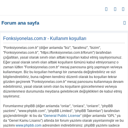
A
r
Forum ana sayfa
a
Fonksiyonelas.com.tr - Kullanım koşulları
"Fonksiyonelas.com.tr" (diğer anlamda "biz", "tarafımız", "bizim",
"Fonksiyonelas.com.tr", "https://fonksiyonelas.com.tr/forum") tarafından
çoğaltılan, yasal olarak sınırlı olan alttaki koşulları kabul etmiş sayılıyorsunuz.
Eğer yasal olarak sınırlı olan alttaki koşulların tümünü kabul etmiyorsanız o
zaman lütfen "Fonksiyonelas.com.tr" mesaj panosuna giriş yapmayın ve/veya
kullanmayın. Biz bu koşulları herhangi bir zamanda değiştirebiliriz ve sizi
bilgilendirebiliriz, buna rağmen kendiniz düzenli olarak bu koşulları tekrar
gözden geçirerek "Fonksiyonelas.com.tr" mesaj panosunu kullanmaya devam
edebilirsiniz, yasal olarak sınırlı olan bu koşulların güncellenmesi ve/veya
düzenlenmesi durumunda meydana gelebilecek değişiklikleri de kabul etmiş
sayılırsınız.
Forumlarımız phpBB (diğer anlamda “onlar”, “onlara”, “onların”, “phpBB
yazılımı”, “www.phpbb.com”, “phpBB Limited”, “phpBB Takımları”) tarafından
güçlendirilmiştir -ki bu da “
General Public License
” (diğer anlamda “GPL” ya
da “Genel Kamu Lisansı”) altında bir forum yazılımı olarak yayınlanmıştır ve bu
yazılımı
www.phpbb.com
adresinden indirebilirsiniz. phpBB yazılımı sadece