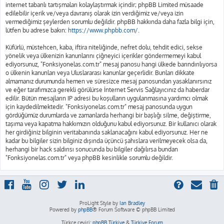
internet tabanlı tartışmaları kolaylaştırmak içindir; phpBB Limited müsaade
edilebilir içerik ve/veya davranış olarak izin verdiğimiz ve/veya izin
vermediğimiz şeylerden sorumlu değildir. phpBB hakkında daha fazla bilgi için,
lütfen bu adrese bakın:
https://www.phpbb.com/
.
Küfürlü, müstehcen, kaba, iftira niteliğinde, nefret dolu, tehdit edici, sekse
yönelik veya ülkenizin kanunlarını çiğneyici içerikler göndermemeyi kabul
ediyorsunuz, "Fonksiyonelas.com.tr" mesaj panosu hangi ülkede barındırılıyorsa
o ülkenin kanunları veya Uluslararası kanunlar geçerlidir. Bunları dikkate
almamanız durumunda hemen ve süresizce mesaj panosundan yasaklanırsınız
ve eğer tarafımızca gerekli görülürse İnternet Servis Sağlayıcınız da haberdar
edilir. Bütün mesajların IP adresi bu koşulların uygulanmasına yardımcı olmak
için kaydedilmektedir. "Fonksiyonelas.com.tr" mesaj panosunda uygun
gördüğümüz durumlarda ve zamanlarda herhangi bir başlığı silme, değiştirme,
taşıma veya kapatma hakkımızın olduğunu kabul ediyorsunuz. Bir kullanıcı olarak
her girdiğiniz bilginin veritabanında saklanacağını kabul ediyorsunuz. Her ne
kadar bu bilgiler sizin bilginiz dışında üçüncü şahıslara verilmeyecek olsa da,
herhangi bir hack saldırısı sonucunda bu bilgiler dağılırsa bundan
"Fonksiyonelas.com.tr" veya phpBB kesinlikle sorumlu değildir.
ProLight Style by
Ian Bradley
Powered by
phpBB
® Forum Software © phpBB Limited
Türkçe çeviri:
phpBB Türkiye
&
Türkiye Forum