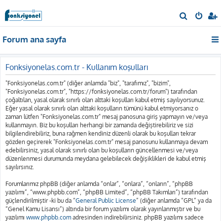
A
r
Forum ana sayfa
a
Fonksiyonelas.com.tr - Kullanım koşulları
"Fonksiyonelas.com.tr" (diğer anlamda "biz", "tarafımız", "bizim",
"Fonksiyonelas.com.tr", "https://fonksiyonelas.com.tr/forum") tarafından
çoğaltılan, yasal olarak sınırlı olan alttaki koşulları kabul etmiş sayılıyorsunuz.
Eğer yasal olarak sınırlı olan alttaki koşulların tümünü kabul etmiyorsanız o
zaman lütfen "Fonksiyonelas.com.tr" mesaj panosuna giriş yapmayın ve/veya
kullanmayın. Biz bu koşulları herhangi bir zamanda değiştirebiliriz ve sizi
bilgilendirebiliriz, buna rağmen kendiniz düzenli olarak bu koşulları tekrar
gözden geçirerek "Fonksiyonelas.com.tr" mesaj panosunu kullanmaya devam
edebilirsiniz, yasal olarak sınırlı olan bu koşulların güncellenmesi ve/veya
düzenlenmesi durumunda meydana gelebilecek değişiklikleri de kabul etmiş
sayılırsınız.
Forumlarımız phpBB (diğer anlamda “onlar”, “onlara”, “onların”, “phpBB
yazılımı”, “www.phpbb.com”, “phpBB Limited”, “phpBB Takımları”) tarafından
güçlendirilmiştir -ki bu da “
General Public License
” (diğer anlamda “GPL” ya da
“Genel Kamu Lisansı”) altında bir forum yazılımı olarak yayınlanmıştır ve bu
yazılımı
www.phpbb.com
adresinden indirebilirsiniz. phpBB yazılımı sadece