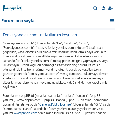
A
r
Forum ana sayfa
a
Fonksiyonelas.com.tr - Kullanım koşulları
"Fonksiyonelas.com.tr" (diğer anlamda "biz", "tarafımız", "bizim",
"Fonksiyonelas.com.tr", "https://fonksiyonelas.com.tr/forum") tarafından
çoğaltılan, yasal olarak sınırlı olan alttaki koşulları kabul etmiş sayılıyorsunuz.
Eğer yasal olarak sınırlı olan alttaki koşulların tümünü kabul etmiyorsanız o
zaman lütfen "Fonksiyonelas.com.tr" mesaj panosuna giriş yapmayın ve/veya
kullanmayın. Biz bu koşulları herhangi bir zamanda değiştirebiliriz ve sizi
bilgilendirebiliriz, buna rağmen kendiniz düzenli olarak bu koşulları tekrar
gözden geçirerek "Fonksiyonelas.com.tr" mesaj panosunu kullanmaya devam
edebilirsiniz, yasal olarak sınırlı olan bu koşulların güncellenmesi ve/veya
düzenlenmesi durumunda meydana gelebilecek değişiklikleri de kabul etmiş
sayılırsınız.
Forumlarımız phpBB (diğer anlamda “onlar”, “onlara”, “onların”, “phpBB
yazılımı”, “www.phpbb.com”, “phpBB Limited”, “phpBB Takımları”) tarafından
güçlendirilmiştir -ki bu da “
General Public License
” (diğer anlamda “GPL” ya da
“Genel Kamu Lisansı”) altında bir forum yazılımı olarak yayınlanmıştır ve bu
yazılımı
www.phpbb.com
adresinden indirebilirsiniz. phpBB yazılımı sadece