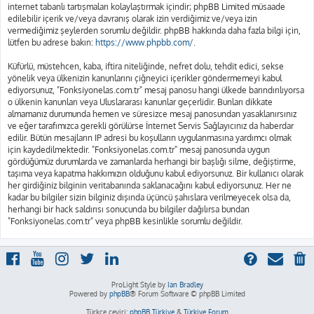
internet tabanlı tartışmaları kolaylaştırmak içindir; phpBB Limited müsaade
edilebilir içerik ve/veya davranış olarak izin verdiğimiz ve/veya izin
vermediğimiz şeylerden sorumlu değildir. phpBB hakkında daha fazla bilgi için,
lütfen bu adrese bakın:
https://www.phpbb.com/
.
Küfürlü, müstehcen, kaba, iftira niteliğinde, nefret dolu, tehdit edici, sekse
yönelik veya ülkenizin kanunlarını çiğneyici içerikler göndermemeyi kabul
ediyorsunuz, "Fonksiyonelas.com.tr" mesaj panosu hangi ülkede barındırılıyorsa
o ülkenin kanunları veya Uluslararası kanunlar geçerlidir. Bunları dikkate
almamanız durumunda hemen ve süresizce mesaj panosundan yasaklanırsınız
ve eğer tarafımızca gerekli görülürse İnternet Servis Sağlayıcınız da haberdar
edilir. Bütün mesajların IP adresi bu koşulların uygulanmasına yardımcı olmak
için kaydedilmektedir. "Fonksiyonelas.com.tr" mesaj panosunda uygun
gördüğümüz durumlarda ve zamanlarda herhangi bir başlığı silme, değiştirme,
taşıma veya kapatma hakkımızın olduğunu kabul ediyorsunuz. Bir kullanıcı olarak
her girdiğiniz bilginin veritabanında saklanacağını kabul ediyorsunuz. Her ne
kadar bu bilgiler sizin bilginiz dışında üçüncü şahıslara verilmeyecek olsa da,
herhangi bir hack saldırısı sonucunda bu bilgiler dağılırsa bundan
"Fonksiyonelas.com.tr" veya phpBB kesinlikle sorumlu değildir.
ProLight Style by
Ian Bradley
Powered by
phpBB
® Forum Software © phpBB Limited
Türkçe çeviri:
phpBB Türkiye
&
Türkiye Forum