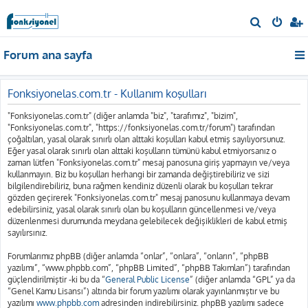
A
r
Forum ana sayfa
a
Fonksiyonelas.com.tr - Kullanım koşulları
"Fonksiyonelas.com.tr" (diğer anlamda "biz", "tarafımız", "bizim",
"Fonksiyonelas.com.tr", "https://fonksiyonelas.com.tr/forum") tarafından
çoğaltılan, yasal olarak sınırlı olan alttaki koşulları kabul etmiş sayılıyorsunuz.
Eğer yasal olarak sınırlı olan alttaki koşulların tümünü kabul etmiyorsanız o
zaman lütfen "Fonksiyonelas.com.tr" mesaj panosuna giriş yapmayın ve/veya
kullanmayın. Biz bu koşulları herhangi bir zamanda değiştirebiliriz ve sizi
bilgilendirebiliriz, buna rağmen kendiniz düzenli olarak bu koşulları tekrar
gözden geçirerek "Fonksiyonelas.com.tr" mesaj panosunu kullanmaya devam
edebilirsiniz, yasal olarak sınırlı olan bu koşulların güncellenmesi ve/veya
düzenlenmesi durumunda meydana gelebilecek değişiklikleri de kabul etmiş
sayılırsınız.
Forumlarımız phpBB (diğer anlamda “onlar”, “onlara”, “onların”, “phpBB
yazılımı”, “www.phpbb.com”, “phpBB Limited”, “phpBB Takımları”) tarafından
güçlendirilmiştir -ki bu da “
General Public License
” (diğer anlamda “GPL” ya da
“Genel Kamu Lisansı”) altında bir forum yazılımı olarak yayınlanmıştır ve bu
yazılımı
www.phpbb.com
adresinden indirebilirsiniz. phpBB yazılımı sadece