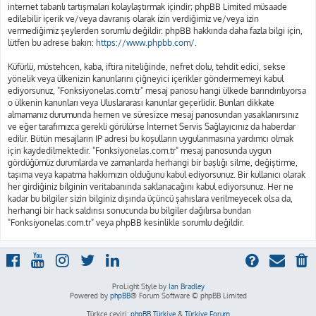
internet tabanlı tartışmaları kolaylaştırmak içindir; phpBB Limited müsaade
edilebilir içerik ve/veya davranış olarak izin verdiğimiz ve/veya izin
vermediğimiz şeylerden sorumlu değildir. phpBB hakkında daha fazla bilgi için,
lütfen bu adrese bakın:
https://www.phpbb.com/
.
Küfürlü, müstehcen, kaba, iftira niteliğinde, nefret dolu, tehdit edici, sekse
yönelik veya ülkenizin kanunlarını çiğneyici içerikler göndermemeyi kabul
ediyorsunuz, "Fonksiyonelas.com.tr" mesaj panosu hangi ülkede barındırılıyorsa
o ülkenin kanunları veya Uluslararası kanunlar geçerlidir. Bunları dikkate
almamanız durumunda hemen ve süresizce mesaj panosundan yasaklanırsınız
ve eğer tarafımızca gerekli görülürse İnternet Servis Sağlayıcınız da haberdar
edilir. Bütün mesajların IP adresi bu koşulların uygulanmasına yardımcı olmak
için kaydedilmektedir. "Fonksiyonelas.com.tr" mesaj panosunda uygun
gördüğümüz durumlarda ve zamanlarda herhangi bir başlığı silme, değiştirme,
taşıma veya kapatma hakkımızın olduğunu kabul ediyorsunuz. Bir kullanıcı olarak
her girdiğiniz bilginin veritabanında saklanacağını kabul ediyorsunuz. Her ne
kadar bu bilgiler sizin bilginiz dışında üçüncü şahıslara verilmeyecek olsa da,
herhangi bir hack saldırısı sonucunda bu bilgiler dağılırsa bundan
"Fonksiyonelas.com.tr" veya phpBB kesinlikle sorumlu değildir.
ProLight Style by
Ian Bradley
Powered by
phpBB
® Forum Software © phpBB Limited
Türkçe çeviri:
phpBB Türkiye
&
Türkiye Forum