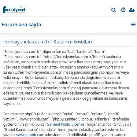
A
r
Forum ana sayfa
a
Fonksiyonelas.com.tr - Kullanım koşulları
"Fonksiyonelas.com.tr" (diğer anlamda "biz", "tarafımız", "bizim",
"Fonksiyonelas.com.tr", "https://fonksiyonelas.com.tr/forum") tarafından
çoğaltılan, yasal olarak sınırlı olan alttaki koşulları kabul etmiş sayılıyorsunuz.
Eğer yasal olarak sınırlı olan alttaki koşulların tümünü kabul etmiyorsanız o
zaman lütfen "Fonksiyonelas.com.tr" mesaj panosuna giriş yapmayın ve/veya
kullanmayın. Biz bu koşulları herhangi bir zamanda değiştirebiliriz ve sizi
bilgilendirebiliriz, buna rağmen kendiniz düzenli olarak bu koşulları tekrar
gözden geçirerek "Fonksiyonelas.com.tr" mesaj panosunu kullanmaya devam
edebilirsiniz, yasal olarak sınırlı olan bu koşulların güncellenmesi ve/veya
düzenlenmesi durumunda meydana gelebilecek değişiklikleri de kabul etmiş
sayılırsınız.
Forumlarımız phpBB (diğer anlamda “onlar”, “onlara”, “onların”, “phpBB
yazılımı”, “www.phpbb.com”, “phpBB Limited”, “phpBB Takımları”) tarafından
güçlendirilmiştir -ki bu da “
General Public License
” (diğer anlamda “GPL” ya da
“Genel Kamu Lisansı”) altında bir forum yazılımı olarak yayınlanmıştır ve bu
yazılımı
www.phpbb.com
adresinden indirebilirsiniz. phpBB yazılımı sadece