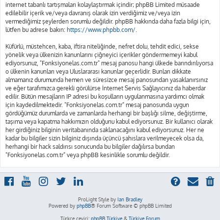
internet tabanlı tartışmaları kolaylaştırmak içindir; phpBB Limited müsaade
edilebilir içerik ve/veya davranış olarak izin verdiğimiz ve/veya izin
vermediğimiz şeylerden sorumlu değildir. phpBB hakkında daha fazla bilgi için,
lütfen bu adrese bakın:
https://www.phpbb.com/
.
Küfürlü, müstehcen, kaba, iftira niteliğinde, nefret dolu, tehdit edici, sekse
yönelik veya ülkenizin kanunlarını çiğneyici içerikler göndermemeyi kabul
ediyorsunuz, "Fonksiyonelas.com.tr" mesaj panosu hangi ülkede barındırılıyorsa
o ülkenin kanunları veya Uluslararası kanunlar geçerlidir. Bunları dikkate
almamanız durumunda hemen ve süresizce mesaj panosundan yasaklanırsınız
ve eğer tarafımızca gerekli görülürse İnternet Servis Sağlayıcınız da haberdar
edilir. Bütün mesajların IP adresi bu koşulların uygulanmasına yardımcı olmak
için kaydedilmektedir. "Fonksiyonelas.com.tr" mesaj panosunda uygun
gördüğümüz durumlarda ve zamanlarda herhangi bir başlığı silme, değiştirme,
taşıma veya kapatma hakkımızın olduğunu kabul ediyorsunuz. Bir kullanıcı olarak
her girdiğiniz bilginin veritabanında saklanacağını kabul ediyorsunuz. Her ne
kadar bu bilgiler sizin bilginiz dışında üçüncü şahıslara verilmeyecek olsa da,
herhangi bir hack saldırısı sonucunda bu bilgiler dağılırsa bundan
"Fonksiyonelas.com.tr" veya phpBB kesinlikle sorumlu değildir.
ProLight Style by
Ian Bradley
Powered by
phpBB
® Forum Software © phpBB Limited
Türkçe çeviri:
phpBB Türkiye
&
Türkiye Forum