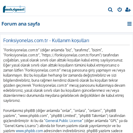
A
r
Forum ana sayfa
a
Fonksiyonelas.com.tr - Kullanım koşulları
"Fonksiyonelas.com.tr" (diğer anlamda "biz", "tarafımız", "bizim",
"Fonksiyonelas.com.tr", "https://fonksiyonelas.com.tr/forum") tarafından
çoğaltılan, yasal olarak sınırlı olan alttaki koşulları kabul etmiş sayılıyorsunuz.
Eğer yasal olarak sınırlı olan alttaki koşulların tümünü kabul etmiyorsanız o
zaman lütfen "Fonksiyonelas.com.tr" mesaj panosuna giriş yapmayın ve/veya
kullanmayın. Biz bu koşulları herhangi bir zamanda değiştirebiliriz ve sizi
bilgilendirebiliriz, buna rağmen kendiniz düzenli olarak bu koşulları tekrar
gözden geçirerek "Fonksiyonelas.com.tr" mesaj panosunu kullanmaya devam
edebilirsiniz, yasal olarak sınırlı olan bu koşulların güncellenmesi ve/veya
düzenlenmesi durumunda meydana gelebilecek değişiklikleri de kabul etmiş
sayılırsınız.
Forumlarımız phpBB (diğer anlamda “onlar”, “onlara”, “onların”, “phpBB
yazılımı”, “www.phpbb.com”, “phpBB Limited”, “phpBB Takımları”) tarafından
güçlendirilmiştir -ki bu da “
General Public License
” (diğer anlamda “GPL” ya da
“Genel Kamu Lisansı”) altında bir forum yazılımı olarak yayınlanmıştır ve bu
yazılımı
www.phpbb.com
adresinden indirebilirsiniz. phpBB yazılımı sadece