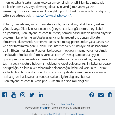
internet tabanlı tartışmaları kolaylaştırmak içindir; phpBB Limited müsaade
edilebilir içerik ve/veya davranış olarak izin verdiğimiz ve/veya izin
vermediğimiz şeylerden sorumlu değildir. phpBB hakkında daha fazla bilgi için,
lütfen bu adrese bakın:
https://www.phpbb.com/
.
Küfürlü, müstehcen, kaba, iftira niteliğinde, nefret dolu, tehdit edici, sekse
yönelik veya ülkenizin kanunlarını çiğneyici içerikler göndermemeyi kabul
ediyorsunuz, "Fonksiyonelas.com.tr" mesaj panosu hangi ülkede barındırılıyorsa
o ülkenin kanunları veya Uluslararası kanunlar geçerlidir. Bunları dikkate
almamanız durumunda hemen ve süresizce mesaj panosundan yasaklanırsınız
ve eğer tarafımızca gerekli görülürse İnternet Servis Sağlayıcınız da haberdar
edilir. Bütün mesajların IP adresi bu koşulların uygulanmasına yardımcı olmak
için kaydedilmektedir. "Fonksiyonelas.com.tr" mesaj panosunda uygun
gördüğümüz durumlarda ve zamanlarda herhangi bir başlığı silme, değiştirme,
taşıma veya kapatma hakkımızın olduğunu kabul ediyorsunuz. Bir kullanıcı olarak
her girdiğiniz bilginin veritabanında saklanacağını kabul ediyorsunuz. Her ne
kadar bu bilgiler sizin bilginiz dışında üçüncü şahıslara verilmeyecek olsa da,
herhangi bir hack saldırısı sonucunda bu bilgiler dağılırsa bundan
"Fonksiyonelas.com.tr" veya phpBB kesinlikle sorumlu değildir.
ProLight Style by
Ian Bradley
Powered by
phpBB
® Forum Software © phpBB Limited
Türkçe çeviri:
phpBB Türkiye
&
Türkiye Forum