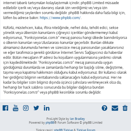
internet tabanlı tartışmaları kolaylaştırmak içindir; phpBB Limited müsaade
edilebilir içerik ve/veya davranış olarak izin verdiğimiz ve/veya izin
vermediğimiz şeylerden sorumlu değildir. phpBB hakkında daha fazla bilgi için,
lütfen bu adrese bakın:
https://www.phpbb.com/
.
Küfürlü, müstehcen, kaba, iftira niteliğinde, nefret dolu, tehdit edici, sekse
yönelik veya ülkenizin kanunlarını çiğneyici içerikler göndermemeyi kabul
ediyorsunuz, "Fonksiyonelas.com.tr" mesaj panosu hangi ülkede barındırılıyorsa
o ülkenin kanunları veya Uluslararası kanunlar geçerlidir. Bunları dikkate
almamanız durumunda hemen ve süresizce mesaj panosundan yasaklanırsınız
ve eğer tarafımızca gerekli görülürse İnternet Servis Sağlayıcınız da haberdar
edilir. Bütün mesajların IP adresi bu koşulların uygulanmasına yardımcı olmak
için kaydedilmektedir. "Fonksiyonelas.com.tr" mesaj panosunda uygun
gördüğümüz durumlarda ve zamanlarda herhangi bir başlığı silme, değiştirme,
taşıma veya kapatma hakkımızın olduğunu kabul ediyorsunuz. Bir kullanıcı olarak
her girdiğiniz bilginin veritabanında saklanacağını kabul ediyorsunuz. Her ne
kadar bu bilgiler sizin bilginiz dışında üçüncü şahıslara verilmeyecek olsa da,
herhangi bir hack saldırısı sonucunda bu bilgiler dağılırsa bundan
"Fonksiyonelas.com.tr" veya phpBB kesinlikle sorumlu değildir.
ProLight Style by
Ian Bradley
Powered by
phpBB
® Forum Software © phpBB Limited
Türkçe çeviri:
phpBB Türkiye
&
Türkiye Forum