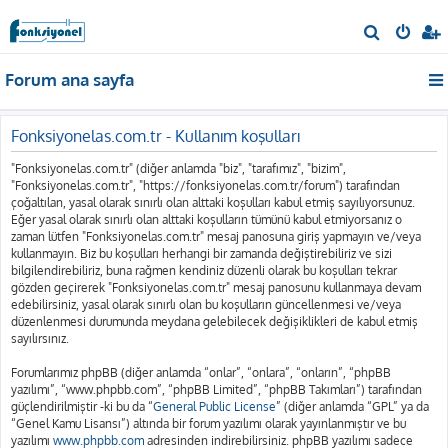
A
r
Forum ana sayfa
a
Fonksiyonelas.com.tr - Kullanım koşulları
"Fonksiyonelas.com.tr" (diğer anlamda "biz", "tarafımız", "bizim",
"Fonksiyonelas.com.tr", "https://fonksiyonelas.com.tr/forum") tarafından
çoğaltılan, yasal olarak sınırlı olan alttaki koşulları kabul etmiş sayılıyorsunuz.
Eğer yasal olarak sınırlı olan alttaki koşulların tümünü kabul etmiyorsanız o
zaman lütfen "Fonksiyonelas.com.tr" mesaj panosuna giriş yapmayın ve/veya
kullanmayın. Biz bu koşulları herhangi bir zamanda değiştirebiliriz ve sizi
bilgilendirebiliriz, buna rağmen kendiniz düzenli olarak bu koşulları tekrar
gözden geçirerek "Fonksiyonelas.com.tr" mesaj panosunu kullanmaya devam
edebilirsiniz, yasal olarak sınırlı olan bu koşulların güncellenmesi ve/veya
düzenlenmesi durumunda meydana gelebilecek değişiklikleri de kabul etmiş
sayılırsınız.
Forumlarımız phpBB (diğer anlamda “onlar”, “onlara”, “onların”, “phpBB
yazılımı”, “www.phpbb.com”, “phpBB Limited”, “phpBB Takımları”) tarafından
güçlendirilmiştir -ki bu da “
General Public License
” (diğer anlamda “GPL” ya da
“Genel Kamu Lisansı”) altında bir forum yazılımı olarak yayınlanmıştır ve bu
yazılımı
www.phpbb.com
adresinden indirebilirsiniz. phpBB yazılımı sadece