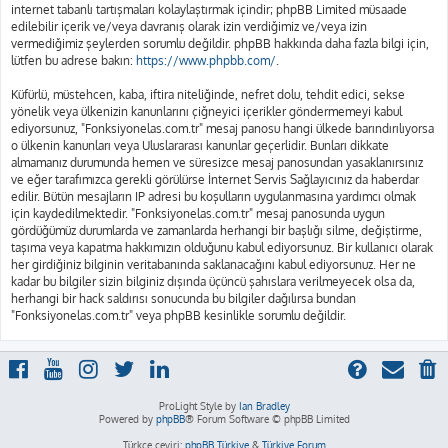
internet tabanlı tartışmaları kolaylaştırmak içindir; phpBB Limited müsaade
edilebilir içerik ve/veya davranış olarak izin verdiğimiz ve/veya izin
vermediğimiz şeylerden sorumlu değildir. phpBB hakkında daha fazla bilgi için,
lütfen bu adrese bakın:
https://www.phpbb.com/
.
Küfürlü, müstehcen, kaba, iftira niteliğinde, nefret dolu, tehdit edici, sekse
yönelik veya ülkenizin kanunlarını çiğneyici içerikler göndermemeyi kabul
ediyorsunuz, "Fonksiyonelas.com.tr" mesaj panosu hangi ülkede barındırılıyorsa
o ülkenin kanunları veya Uluslararası kanunlar geçerlidir. Bunları dikkate
almamanız durumunda hemen ve süresizce mesaj panosundan yasaklanırsınız
ve eğer tarafımızca gerekli görülürse İnternet Servis Sağlayıcınız da haberdar
edilir. Bütün mesajların IP adresi bu koşulların uygulanmasına yardımcı olmak
için kaydedilmektedir. "Fonksiyonelas.com.tr" mesaj panosunda uygun
gördüğümüz durumlarda ve zamanlarda herhangi bir başlığı silme, değiştirme,
taşıma veya kapatma hakkımızın olduğunu kabul ediyorsunuz. Bir kullanıcı olarak
her girdiğiniz bilginin veritabanında saklanacağını kabul ediyorsunuz. Her ne
kadar bu bilgiler sizin bilginiz dışında üçüncü şahıslara verilmeyecek olsa da,
herhangi bir hack saldırısı sonucunda bu bilgiler dağılırsa bundan
"Fonksiyonelas.com.tr" veya phpBB kesinlikle sorumlu değildir.
ProLight Style by
Ian Bradley
Powered by
phpBB
® Forum Software © phpBB Limited
Türkçe çeviri:
phpBB Türkiye
&
Türkiye Forum