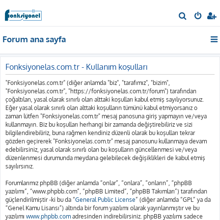
A
r
Forum ana sayfa
a
Fonksiyonelas.com.tr - Kullanım koşulları
"Fonksiyonelas.com.tr" (diğer anlamda "biz", "tarafımız", "bizim",
"Fonksiyonelas.com.tr", "https://fonksiyonelas.com.tr/forum") tarafından
çoğaltılan, yasal olarak sınırlı olan alttaki koşulları kabul etmiş sayılıyorsunuz.
Eğer yasal olarak sınırlı olan alttaki koşulların tümünü kabul etmiyorsanız o
zaman lütfen "Fonksiyonelas.com.tr" mesaj panosuna giriş yapmayın ve/veya
kullanmayın. Biz bu koşulları herhangi bir zamanda değiştirebiliriz ve sizi
bilgilendirebiliriz, buna rağmen kendiniz düzenli olarak bu koşulları tekrar
gözden geçirerek "Fonksiyonelas.com.tr" mesaj panosunu kullanmaya devam
edebilirsiniz, yasal olarak sınırlı olan bu koşulların güncellenmesi ve/veya
düzenlenmesi durumunda meydana gelebilecek değişiklikleri de kabul etmiş
sayılırsınız.
Forumlarımız phpBB (diğer anlamda “onlar”, “onlara”, “onların”, “phpBB
yazılımı”, “www.phpbb.com”, “phpBB Limited”, “phpBB Takımları”) tarafından
güçlendirilmiştir -ki bu da “
General Public License
” (diğer anlamda “GPL” ya da
“Genel Kamu Lisansı”) altında bir forum yazılımı olarak yayınlanmıştır ve bu
yazılımı
www.phpbb.com
adresinden indirebilirsiniz. phpBB yazılımı sadece