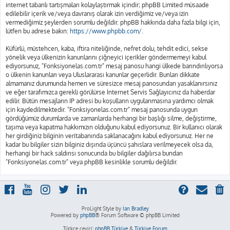
internet tabanlı tartışmaları kolaylaştırmak içindir; phpBB Limited müsaade
edilebilir içerik ve/veya davranış olarak izin verdiğimiz ve/veya izin
vermediğimiz şeylerden sorumlu değildir. phpBB hakkında daha fazla bilgi için,
lütfen bu adrese bakın:
https://www.phpbb.com/
.
Küfürlü, müstehcen, kaba, iftira niteliğinde, nefret dolu, tehdit edici, sekse
yönelik veya ülkenizin kanunlarını çiğneyici içerikler göndermemeyi kabul
ediyorsunuz, "Fonksiyonelas.com.tr" mesaj panosu hangi ülkede barındırılıyorsa
o ülkenin kanunları veya Uluslararası kanunlar geçerlidir. Bunları dikkate
almamanız durumunda hemen ve süresizce mesaj panosundan yasaklanırsınız
ve eğer tarafımızca gerekli görülürse İnternet Servis Sağlayıcınız da haberdar
edilir. Bütün mesajların IP adresi bu koşulların uygulanmasına yardımcı olmak
için kaydedilmektedir. "Fonksiyonelas.com.tr" mesaj panosunda uygun
gördüğümüz durumlarda ve zamanlarda herhangi bir başlığı silme, değiştirme,
taşıma veya kapatma hakkımızın olduğunu kabul ediyorsunuz. Bir kullanıcı olarak
her girdiğiniz bilginin veritabanında saklanacağını kabul ediyorsunuz. Her ne
kadar bu bilgiler sizin bilginiz dışında üçüncü şahıslara verilmeyecek olsa da,
herhangi bir hack saldırısı sonucunda bu bilgiler dağılırsa bundan
"Fonksiyonelas.com.tr" veya phpBB kesinlikle sorumlu değildir.
ProLight Style by
Ian Bradley
Powered by
phpBB
® Forum Software © phpBB Limited
Türkçe çeviri:
phpBB Türkiye
&
Türkiye Forum