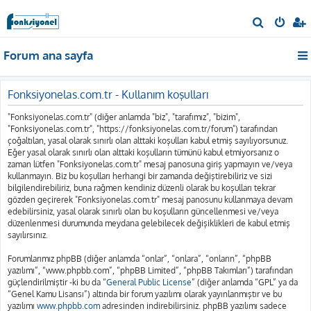
A
r
Forum ana sayfa
a
Fonksiyonelas.com.tr - Kullanım koşulları
"Fonksiyonelas.com.tr" (diğer anlamda "biz", "tarafımız", "bizim",
"Fonksiyonelas.com.tr", "https://fonksiyonelas.com.tr/forum") tarafından
çoğaltılan, yasal olarak sınırlı olan alttaki koşulları kabul etmiş sayılıyorsunuz.
Eğer yasal olarak sınırlı olan alttaki koşulların tümünü kabul etmiyorsanız o
zaman lütfen "Fonksiyonelas.com.tr" mesaj panosuna giriş yapmayın ve/veya
kullanmayın. Biz bu koşulları herhangi bir zamanda değiştirebiliriz ve sizi
bilgilendirebiliriz, buna rağmen kendiniz düzenli olarak bu koşulları tekrar
gözden geçirerek "Fonksiyonelas.com.tr" mesaj panosunu kullanmaya devam
edebilirsiniz, yasal olarak sınırlı olan bu koşulların güncellenmesi ve/veya
düzenlenmesi durumunda meydana gelebilecek değişiklikleri de kabul etmiş
sayılırsınız.
Forumlarımız phpBB (diğer anlamda “onlar”, “onlara”, “onların”, “phpBB
yazılımı”, “www.phpbb.com”, “phpBB Limited”, “phpBB Takımları”) tarafından
güçlendirilmiştir -ki bu da “
General Public License
” (diğer anlamda “GPL” ya da
“Genel Kamu Lisansı”) altında bir forum yazılımı olarak yayınlanmıştır ve bu
yazılımı
www.phpbb.com
adresinden indirebilirsiniz. phpBB yazılımı sadece