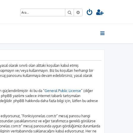
Ara
Gelişmiş arama
sal olarak sınırlı olan alttaki koşulları kabul etmiş
 yapmayın ve/veya kullanmayın. Biz bu koşulları herhangi bir
 mesaj panosunu kullanmaya devam edebilirsiniz, yasal olarak
üçlendirilmiştir -ki bu da “
General Public License
” (diğer
. phpBB yazılımı sadece internet tabanlı tartışmaları
eğildir. phpBB hakkında daha fazla bilgi için, lütfen bu adrese
bul ediyorsunuz, "Fonksiyonelas.com.tr" mesaj panosu hangi
osundan yasaklanırsınız ve eğer tarafımızca gerekli görülürse
nksiyonelas.com.tr" mesaj panosunda uygun gördüğümüz durumlarda
bilginin veritabanında saklanacağını kabul ediyorsunuz. Her ne