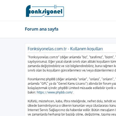
Forum ana sayfa
Fonksiyonelas.com.tr - Kullanım koşulları
"Fonksiyonelas.com.tr" (diğer anlamda "biz", "tarafımız", "bizim",
sayılıyorsunuz. Eğer yasal olarak sınırlı olan alttaki koşulları
zamanda değiştirebiliriz ve sizi bilgilendirebiliriz, buna rağme
sınırlı olan bu koşulların güncellenmesi ve/veya düzenlenmesi d
Forumlarımız phpBB (diğer anlamda “onlar”, “onlara”, “onların”,
anlamda “GPL” ya da “Genel Kamu Lisansı”) altında bir forum yazı
kolaylaştırmak içindir; phpBB Limited müsaade edilebilir içerik 
bakın:
https://www.phpbb.com/
.
Küfürlü, müstehcen, kaba, iftira niteliğinde, nefret dolu, tehdi
ülkede barındırılıyorsa o ülkenin kanunları veya Uluslararası k
İnternet Servis Sağlayıcınız da haberdar edilir. Bütün mesajla
ve zamanlarda herhangi bir başlığı silme, değiştirme, taşıma vey