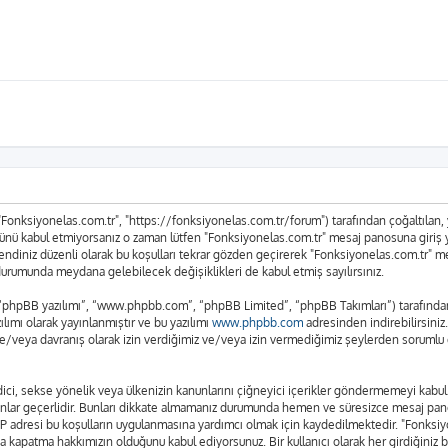
 "Fonksiyonelas.com.tr", "https://fonksiyonelas.com.tr/forum") tarafından çoğaltılan, ya
n tümünü kabul etmiyorsanız o zaman lütfen "Fonksiyonelas.com.tr" mesaj panosuna giriş
n kendiniz düzenli olarak bu koşulları tekrar gözden geçirerek "Fonksiyonelas.com.tr"
urumunda meydana gelebilecek değişiklikleri de kabul etmiş sayılırsınız.
 “phpBB yazılımı”, “www.phpbb.com”, “phpBB Limited”, “phpBB Takımları”) tarafından g
lımı olarak yayınlanmıştır ve bu yazılımı
www.phpbb.com
adresinden indirebilirsiniz
ve/veya davranış olarak izin verdiğimiz ve/veya izin vermediğimiz şeylerden sorumlu d
t edici, sekse yönelik veya ülkenizin kanunlarını çiğneyici içerikler göndermemeyi ka
anunlar geçerlidir. Bunları dikkate almamanız durumunda hemen ve süresizce mesaj pan
rın IP adresi bu koşulların uygulanmasına yardımcı olmak için kaydedilmektedir. "Fo
a kapatma hakkımızın olduğunu kabul ediyorsunuz. Bir kullanıcı olarak her girdiğiniz 