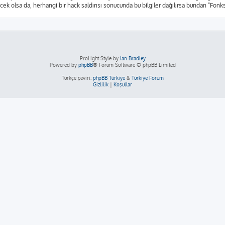
yecek olsa da, herhangi bir hack saldırısı sonucunda bu bilgiler dağılırsa bundan "Fon
ProLight Style by
Ian Bradley
Powered by
phpBB
® Forum Software © phpBB Limited
Türkçe çeviri:
phpBB Türkiye
&
Türkiye Forum
Gizlilik
|
Koşullar