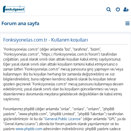
A
r
Forum ana sayfa
a
Fonksiyonelas.com.tr - Kullanım koşulları
"Fonksiyonelas.com.tr" (diğer anlamda "biz", "tarafımız", "bizim",
"Fonksiyonelas.com.tr", "https://fonksiyonelas.com.tr/forum") tarafından
çoğaltılan, yasal olarak sınırlı olan alttaki koşulları kabul etmiş sayılıyorsunuz.
Eğer yasal olarak sınırlı olan alttaki koşulların tümünü kabul etmiyorsanız o
zaman lütfen "Fonksiyonelas.com.tr" mesaj panosuna giriş yapmayın ve/veya
kullanmayın. Biz bu koşulları herhangi bir zamanda değiştirebiliriz ve sizi
bilgilendirebiliriz, buna rağmen kendiniz düzenli olarak bu koşulları tekrar
gözden geçirerek "Fonksiyonelas.com.tr" mesaj panosunu kullanmaya devam
edebilirsiniz, yasal olarak sınırlı olan bu koşulların güncellenmesi ve/veya
düzenlenmesi durumunda meydana gelebilecek değişiklikleri de kabul etmiş
sayılırsınız.
Forumlarımız phpBB (diğer anlamda “onlar”, “onlara”, “onların”, “phpBB
yazılımı”, “www.phpbb.com”, “phpBB Limited”, “phpBB Takımları”) tarafından
güçlendirilmiştir -ki bu da “
General Public License
” (diğer anlamda “GPL” ya da
“Genel Kamu Lisansı”) altında bir forum yazılımı olarak yayınlanmıştır ve bu
yazılımı
www.phpbb.com
adresinden indirebilirsiniz. phpBB yazılımı sadece