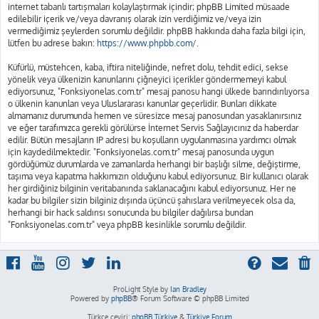
internet tabanlı tartışmaları kolaylaştırmak içindir; phpBB Limited müsaade
edilebilir içerik ve/veya davranış olarak izin verdiğimiz ve/veya izin
vermediğimiz şeylerden sorumlu değildir. phpBB hakkında daha fazla bilgi için,
lütfen bu adrese bakın:
https://www.phpbb.com/
.
Küfürlü, müstehcen, kaba, iftira niteliğinde, nefret dolu, tehdit edici, sekse
yönelik veya ülkenizin kanunlarını çiğneyici içerikler göndermemeyi kabul
ediyorsunuz, "Fonksiyonelas.com.tr" mesaj panosu hangi ülkede barındırılıyorsa
o ülkenin kanunları veya Uluslararası kanunlar geçerlidir. Bunları dikkate
almamanız durumunda hemen ve süresizce mesaj panosundan yasaklanırsınız
ve eğer tarafımızca gerekli görülürse İnternet Servis Sağlayıcınız da haberdar
edilir. Bütün mesajların IP adresi bu koşulların uygulanmasına yardımcı olmak
için kaydedilmektedir. "Fonksiyonelas.com.tr" mesaj panosunda uygun
gördüğümüz durumlarda ve zamanlarda herhangi bir başlığı silme, değiştirme,
taşıma veya kapatma hakkımızın olduğunu kabul ediyorsunuz. Bir kullanıcı olarak
her girdiğiniz bilginin veritabanında saklanacağını kabul ediyorsunuz. Her ne
kadar bu bilgiler sizin bilginiz dışında üçüncü şahıslara verilmeyecek olsa da,
herhangi bir hack saldırısı sonucunda bu bilgiler dağılırsa bundan
"Fonksiyonelas.com.tr" veya phpBB kesinlikle sorumlu değildir.
ProLight Style by
Ian Bradley
Powered by
phpBB
® Forum Software © phpBB Limited
Türkçe çeviri:
phpBB Türkiye
&
Türkiye Forum