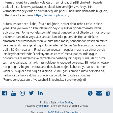
internet tabanlı tartışmaları kolaylaştırmak içindir; phpBB Limited müsaade
edilebilir içerik ve/veya davranış olarak izin verdiğimiz ve/veya izin
vermediğimiz şeylerden sorumlu değildir. phpBB hakkında daha fazla bilgi için,
lütfen bu adrese bakın:
https://www.phpbb.com/
.
Küfürlü, müstehcen, kaba, iftira niteliğinde, nefret dolu, tehdit edici, sekse
yönelik veya ülkenizin kanunlarını çiğneyici içerikler göndermemeyi kabul
ediyorsunuz, "Fonksiyonelas.com.tr" mesaj panosu hangi ülkede barındırılıyorsa
o ülkenin kanunları veya Uluslararası kanunlar geçerlidir. Bunları dikkate
almamanız durumunda hemen ve süresizce mesaj panosundan yasaklanırsınız
ve eğer tarafımızca gerekli görülürse İnternet Servis Sağlayıcınız da haberdar
edilir. Bütün mesajların IP adresi bu koşulların uygulanmasına yardımcı olmak
için kaydedilmektedir. "Fonksiyonelas.com.tr" mesaj panosunda uygun
gördüğümüz durumlarda ve zamanlarda herhangi bir başlığı silme, değiştirme,
taşıma veya kapatma hakkımızın olduğunu kabul ediyorsunuz. Bir kullanıcı olarak
her girdiğiniz bilginin veritabanında saklanacağını kabul ediyorsunuz. Her ne
kadar bu bilgiler sizin bilginiz dışında üçüncü şahıslara verilmeyecek olsa da,
herhangi bir hack saldırısı sonucunda bu bilgiler dağılırsa bundan
"Fonksiyonelas.com.tr" veya phpBB kesinlikle sorumlu değildir.
ProLight Style by
Ian Bradley
Powered by
phpBB
® Forum Software © phpBB Limited
Türkçe çeviri:
phpBB Türkiye
&
Türkiye Forum