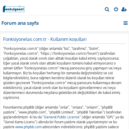
A
r
Forum ana sayfa
a
Fonksiyonelas.com.tr - Kullanım koşulları
"Fonksiyonelas.com.tr" (diğer anlamda "biz", "tarafımız", "bizim",
"Fonksiyonelas.com.tr", "https://fonksiyonelas.com.tr/forum") tarafından
çoğaltılan, yasal olarak sınırlı olan alttaki koşulları kabul etmiş sayılıyorsunuz.
Eğer yasal olarak sınırlı olan alttaki koşulların tümünü kabul etmiyorsanız o
zaman lütfen "Fonksiyonelas.com.tr" mesaj panosuna giriş yapmayın ve/veya
kullanmayın. Biz bu koşulları herhangi bir zamanda değiştirebiliriz ve sizi
bilgilendirebiliriz, buna rağmen kendiniz düzenli olarak bu koşulları tekrar
gözden geçirerek "Fonksiyonelas.com.tr" mesaj panosunu kullanmaya devam
edebilirsiniz, yasal olarak sınırlı olan bu koşulların güncellenmesi ve/veya
düzenlenmesi durumunda meydana gelebilecek değişiklikleri de kabul etmiş
sayılırsınız.
Forumlarımız phpBB (diğer anlamda “onlar”, “onlara”, “onların”, “phpBB
yazılımı”, “www.phpbb.com”, “phpBB Limited”, “phpBB Takımları”) tarafından
güçlendirilmiştir -ki bu da “
General Public License
” (diğer anlamda “GPL” ya da
“Genel Kamu Lisansı”) altında bir forum yazılımı olarak yayınlanmıştır ve bu
yazılımı
www.phpbb.com
adresinden indirebilirsiniz. phpBB yazılımı sadece