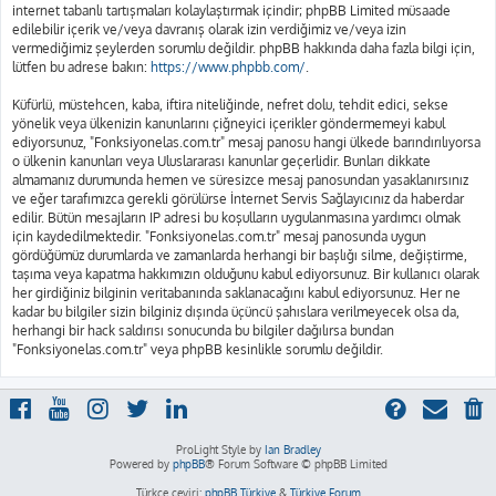
internet tabanlı tartışmaları kolaylaştırmak içindir; phpBB Limited müsaade
edilebilir içerik ve/veya davranış olarak izin verdiğimiz ve/veya izin
vermediğimiz şeylerden sorumlu değildir. phpBB hakkında daha fazla bilgi için,
lütfen bu adrese bakın:
https://www.phpbb.com/
.
Küfürlü, müstehcen, kaba, iftira niteliğinde, nefret dolu, tehdit edici, sekse
yönelik veya ülkenizin kanunlarını çiğneyici içerikler göndermemeyi kabul
ediyorsunuz, "Fonksiyonelas.com.tr" mesaj panosu hangi ülkede barındırılıyorsa
o ülkenin kanunları veya Uluslararası kanunlar geçerlidir. Bunları dikkate
almamanız durumunda hemen ve süresizce mesaj panosundan yasaklanırsınız
ve eğer tarafımızca gerekli görülürse İnternet Servis Sağlayıcınız da haberdar
edilir. Bütün mesajların IP adresi bu koşulların uygulanmasına yardımcı olmak
için kaydedilmektedir. "Fonksiyonelas.com.tr" mesaj panosunda uygun
gördüğümüz durumlarda ve zamanlarda herhangi bir başlığı silme, değiştirme,
taşıma veya kapatma hakkımızın olduğunu kabul ediyorsunuz. Bir kullanıcı olarak
her girdiğiniz bilginin veritabanında saklanacağını kabul ediyorsunuz. Her ne
kadar bu bilgiler sizin bilginiz dışında üçüncü şahıslara verilmeyecek olsa da,
herhangi bir hack saldırısı sonucunda bu bilgiler dağılırsa bundan
"Fonksiyonelas.com.tr" veya phpBB kesinlikle sorumlu değildir.
ProLight Style by
Ian Bradley
Powered by
phpBB
® Forum Software © phpBB Limited
Türkçe çeviri:
phpBB Türkiye
&
Türkiye Forum