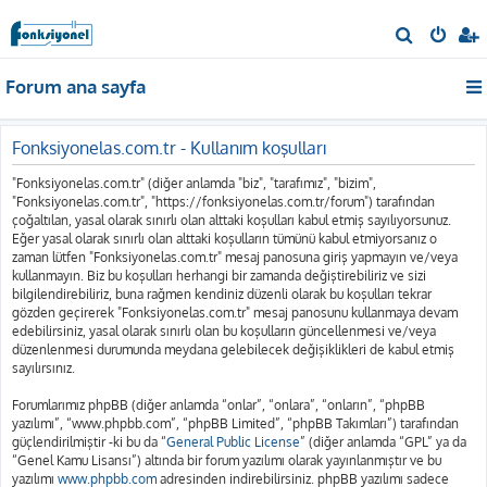
A
r
Forum ana sayfa
a
Fonksiyonelas.com.tr - Kullanım koşulları
"Fonksiyonelas.com.tr" (diğer anlamda "biz", "tarafımız", "bizim",
"Fonksiyonelas.com.tr", "https://fonksiyonelas.com.tr/forum") tarafından
çoğaltılan, yasal olarak sınırlı olan alttaki koşulları kabul etmiş sayılıyorsunuz.
Eğer yasal olarak sınırlı olan alttaki koşulların tümünü kabul etmiyorsanız o
zaman lütfen "Fonksiyonelas.com.tr" mesaj panosuna giriş yapmayın ve/veya
kullanmayın. Biz bu koşulları herhangi bir zamanda değiştirebiliriz ve sizi
bilgilendirebiliriz, buna rağmen kendiniz düzenli olarak bu koşulları tekrar
gözden geçirerek "Fonksiyonelas.com.tr" mesaj panosunu kullanmaya devam
edebilirsiniz, yasal olarak sınırlı olan bu koşulların güncellenmesi ve/veya
düzenlenmesi durumunda meydana gelebilecek değişiklikleri de kabul etmiş
sayılırsınız.
Forumlarımız phpBB (diğer anlamda “onlar”, “onlara”, “onların”, “phpBB
yazılımı”, “www.phpbb.com”, “phpBB Limited”, “phpBB Takımları”) tarafından
güçlendirilmiştir -ki bu da “
General Public License
” (diğer anlamda “GPL” ya da
“Genel Kamu Lisansı”) altında bir forum yazılımı olarak yayınlanmıştır ve bu
yazılımı
www.phpbb.com
adresinden indirebilirsiniz. phpBB yazılımı sadece