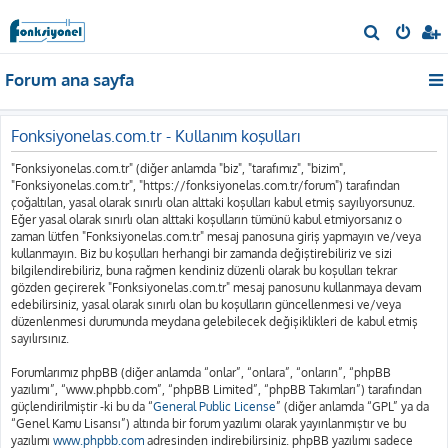
A
r
Forum ana sayfa
a
Fonksiyonelas.com.tr - Kullanım koşulları
"Fonksiyonelas.com.tr" (diğer anlamda "biz", "tarafımız", "bizim",
"Fonksiyonelas.com.tr", "https://fonksiyonelas.com.tr/forum") tarafından
çoğaltılan, yasal olarak sınırlı olan alttaki koşulları kabul etmiş sayılıyorsunuz.
Eğer yasal olarak sınırlı olan alttaki koşulların tümünü kabul etmiyorsanız o
zaman lütfen "Fonksiyonelas.com.tr" mesaj panosuna giriş yapmayın ve/veya
kullanmayın. Biz bu koşulları herhangi bir zamanda değiştirebiliriz ve sizi
bilgilendirebiliriz, buna rağmen kendiniz düzenli olarak bu koşulları tekrar
gözden geçirerek "Fonksiyonelas.com.tr" mesaj panosunu kullanmaya devam
edebilirsiniz, yasal olarak sınırlı olan bu koşulların güncellenmesi ve/veya
düzenlenmesi durumunda meydana gelebilecek değişiklikleri de kabul etmiş
sayılırsınız.
Forumlarımız phpBB (diğer anlamda “onlar”, “onlara”, “onların”, “phpBB
yazılımı”, “www.phpbb.com”, “phpBB Limited”, “phpBB Takımları”) tarafından
güçlendirilmiştir -ki bu da “
General Public License
” (diğer anlamda “GPL” ya da
“Genel Kamu Lisansı”) altında bir forum yazılımı olarak yayınlanmıştır ve bu
yazılımı
www.phpbb.com
adresinden indirebilirsiniz. phpBB yazılımı sadece