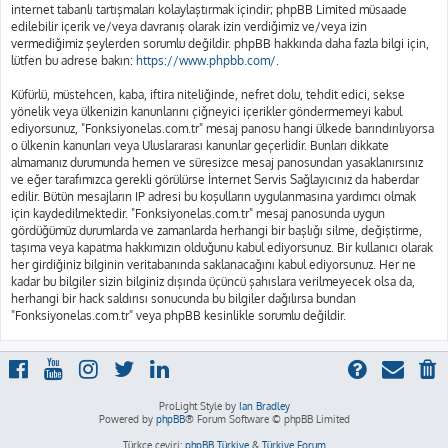
internet tabanlı tartışmaları kolaylaştırmak içindir; phpBB Limited müsaade
edilebilir içerik ve/veya davranış olarak izin verdiğimiz ve/veya izin
vermediğimiz şeylerden sorumlu değildir. phpBB hakkında daha fazla bilgi için,
lütfen bu adrese bakın:
https://www.phpbb.com/
.
Küfürlü, müstehcen, kaba, iftira niteliğinde, nefret dolu, tehdit edici, sekse
yönelik veya ülkenizin kanunlarını çiğneyici içerikler göndermemeyi kabul
ediyorsunuz, "Fonksiyonelas.com.tr" mesaj panosu hangi ülkede barındırılıyorsa
o ülkenin kanunları veya Uluslararası kanunlar geçerlidir. Bunları dikkate
almamanız durumunda hemen ve süresizce mesaj panosundan yasaklanırsınız
ve eğer tarafımızca gerekli görülürse İnternet Servis Sağlayıcınız da haberdar
edilir. Bütün mesajların IP adresi bu koşulların uygulanmasına yardımcı olmak
için kaydedilmektedir. "Fonksiyonelas.com.tr" mesaj panosunda uygun
gördüğümüz durumlarda ve zamanlarda herhangi bir başlığı silme, değiştirme,
taşıma veya kapatma hakkımızın olduğunu kabul ediyorsunuz. Bir kullanıcı olarak
her girdiğiniz bilginin veritabanında saklanacağını kabul ediyorsunuz. Her ne
kadar bu bilgiler sizin bilginiz dışında üçüncü şahıslara verilmeyecek olsa da,
herhangi bir hack saldırısı sonucunda bu bilgiler dağılırsa bundan
"Fonksiyonelas.com.tr" veya phpBB kesinlikle sorumlu değildir.
ProLight Style by
Ian Bradley
Powered by
phpBB
® Forum Software © phpBB Limited
Türkçe çeviri:
phpBB Türkiye
&
Türkiye Forum