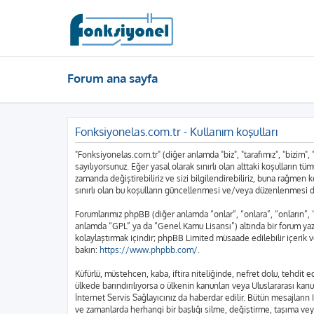
Forum ana sayfa
Fonksiyonelas.com.tr - Kullanım koşulları
"Fonksiyonelas.com.tr" (diğer anlamda "biz", "tarafımız", "bizim",
sayılıyorsunuz. Eğer yasal olarak sınırlı olan alttaki koşulları
zamanda değiştirebiliriz ve sizi bilgilendirebiliriz, buna rağme
sınırlı olan bu koşulların güncellenmesi ve/veya düzenlenmesi d
Forumlarımız phpBB (diğer anlamda “onlar”, “onlara”, “onların”,
anlamda “GPL” ya da “Genel Kamu Lisansı”) altında bir forum yazı
kolaylaştırmak içindir; phpBB Limited müsaade edilebilir içerik 
bakın:
https://www.phpbb.com/
.
Küfürlü, müstehcen, kaba, iftira niteliğinde, nefret dolu, tehdi
ülkede barındırılıyorsa o ülkenin kanunları veya Uluslararası k
İnternet Servis Sağlayıcınız da haberdar edilir. Bütün mesajla
ve zamanlarda herhangi bir başlığı silme, değiştirme, taşıma vey