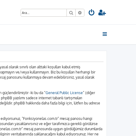
Ara
Gelişmiş arama
sal olarak sınırlı olan alttaki koşulları kabul etmiş
 yapmayın ve/veya kullanmayın. Biz bu koşulları herhangi bir
 mesaj panosunu kullanmaya devam edebilirsiniz, yasal olarak
üçlendirilmiştir -ki bu da “
General Public License
” (diğer
. phpBB yazılımı sadece internet tabanlı tartışmaları
eğildir. phpBB hakkında daha fazla bilgi için, lütfen bu adrese
bul ediyorsunuz, "Fonksiyonelas.com.tr" mesaj panosu hangi
osundan yasaklanırsınız ve eğer tarafımızca gerekli görülürse
nksiyonelas.com.tr" mesaj panosunda uygun gördüğümüz durumlarda
bilginin veritabanında saklanacağını kabul ediyorsunuz. Her ne