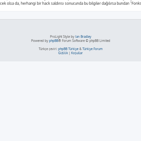
yecek olsa da, herhangi bir hack saldırısı sonucunda bu bilgiler dağılırsa bundan "Fon
ProLight Style by
Ian Bradley
Powered by
phpBB
® Forum Software © phpBB Limited
Türkçe çeviri:
phpBB Türkiye
&
Türkiye Forum
Gizlilik
|
Koşullar