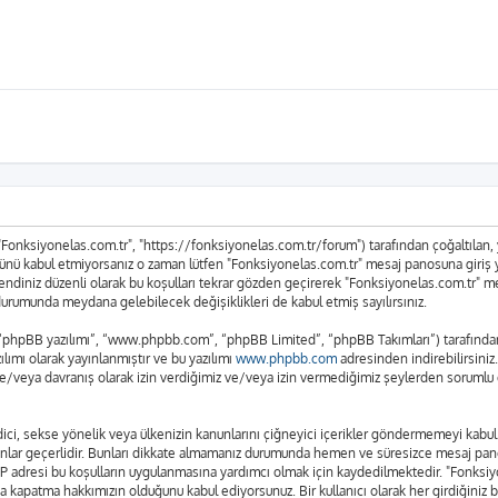
 "Fonksiyonelas.com.tr", "https://fonksiyonelas.com.tr/forum") tarafından çoğaltılan, ya
n tümünü kabul etmiyorsanız o zaman lütfen "Fonksiyonelas.com.tr" mesaj panosuna giriş
n kendiniz düzenli olarak bu koşulları tekrar gözden geçirerek "Fonksiyonelas.com.tr"
urumunda meydana gelebilecek değişiklikleri de kabul etmiş sayılırsınız.
 “phpBB yazılımı”, “www.phpbb.com”, “phpBB Limited”, “phpBB Takımları”) tarafından g
lımı olarak yayınlanmıştır ve bu yazılımı
www.phpbb.com
adresinden indirebilirsiniz
ve/veya davranış olarak izin verdiğimiz ve/veya izin vermediğimiz şeylerden sorumlu d
t edici, sekse yönelik veya ülkenizin kanunlarını çiğneyici içerikler göndermemeyi ka
anunlar geçerlidir. Bunları dikkate almamanız durumunda hemen ve süresizce mesaj pan
rın IP adresi bu koşulların uygulanmasına yardımcı olmak için kaydedilmektedir. "Fo
a kapatma hakkımızın olduğunu kabul ediyorsunuz. Bir kullanıcı olarak her girdiğiniz 