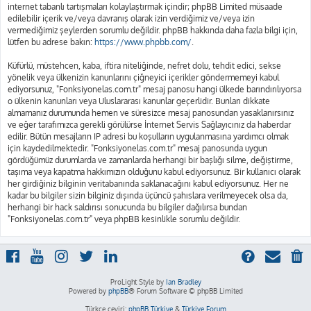
internet tabanlı tartışmaları kolaylaştırmak içindir; phpBB Limited müsaade
edilebilir içerik ve/veya davranış olarak izin verdiğimiz ve/veya izin
vermediğimiz şeylerden sorumlu değildir. phpBB hakkında daha fazla bilgi için,
lütfen bu adrese bakın:
https://www.phpbb.com/
.
Küfürlü, müstehcen, kaba, iftira niteliğinde, nefret dolu, tehdit edici, sekse
yönelik veya ülkenizin kanunlarını çiğneyici içerikler göndermemeyi kabul
ediyorsunuz, "Fonksiyonelas.com.tr" mesaj panosu hangi ülkede barındırılıyorsa
o ülkenin kanunları veya Uluslararası kanunlar geçerlidir. Bunları dikkate
almamanız durumunda hemen ve süresizce mesaj panosundan yasaklanırsınız
ve eğer tarafımızca gerekli görülürse İnternet Servis Sağlayıcınız da haberdar
edilir. Bütün mesajların IP adresi bu koşulların uygulanmasına yardımcı olmak
için kaydedilmektedir. "Fonksiyonelas.com.tr" mesaj panosunda uygun
gördüğümüz durumlarda ve zamanlarda herhangi bir başlığı silme, değiştirme,
taşıma veya kapatma hakkımızın olduğunu kabul ediyorsunuz. Bir kullanıcı olarak
her girdiğiniz bilginin veritabanında saklanacağını kabul ediyorsunuz. Her ne
kadar bu bilgiler sizin bilginiz dışında üçüncü şahıslara verilmeyecek olsa da,
herhangi bir hack saldırısı sonucunda bu bilgiler dağılırsa bundan
"Fonksiyonelas.com.tr" veya phpBB kesinlikle sorumlu değildir.
ProLight Style by
Ian Bradley
Powered by
phpBB
® Forum Software © phpBB Limited
Türkçe çeviri:
phpBB Türkiye
&
Türkiye Forum