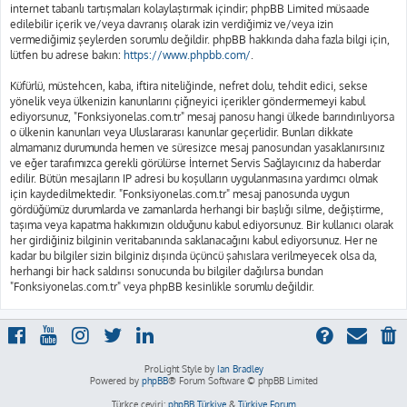
internet tabanlı tartışmaları kolaylaştırmak içindir; phpBB Limited müsaade
edilebilir içerik ve/veya davranış olarak izin verdiğimiz ve/veya izin
vermediğimiz şeylerden sorumlu değildir. phpBB hakkında daha fazla bilgi için,
lütfen bu adrese bakın:
https://www.phpbb.com/
.
Küfürlü, müstehcen, kaba, iftira niteliğinde, nefret dolu, tehdit edici, sekse
yönelik veya ülkenizin kanunlarını çiğneyici içerikler göndermemeyi kabul
ediyorsunuz, "Fonksiyonelas.com.tr" mesaj panosu hangi ülkede barındırılıyorsa
o ülkenin kanunları veya Uluslararası kanunlar geçerlidir. Bunları dikkate
almamanız durumunda hemen ve süresizce mesaj panosundan yasaklanırsınız
ve eğer tarafımızca gerekli görülürse İnternet Servis Sağlayıcınız da haberdar
edilir. Bütün mesajların IP adresi bu koşulların uygulanmasına yardımcı olmak
için kaydedilmektedir. "Fonksiyonelas.com.tr" mesaj panosunda uygun
gördüğümüz durumlarda ve zamanlarda herhangi bir başlığı silme, değiştirme,
taşıma veya kapatma hakkımızın olduğunu kabul ediyorsunuz. Bir kullanıcı olarak
her girdiğiniz bilginin veritabanında saklanacağını kabul ediyorsunuz. Her ne
kadar bu bilgiler sizin bilginiz dışında üçüncü şahıslara verilmeyecek olsa da,
herhangi bir hack saldırısı sonucunda bu bilgiler dağılırsa bundan
"Fonksiyonelas.com.tr" veya phpBB kesinlikle sorumlu değildir.
ProLight Style by
Ian Bradley
Powered by
phpBB
® Forum Software © phpBB Limited
Türkçe çeviri:
phpBB Türkiye
&
Türkiye Forum