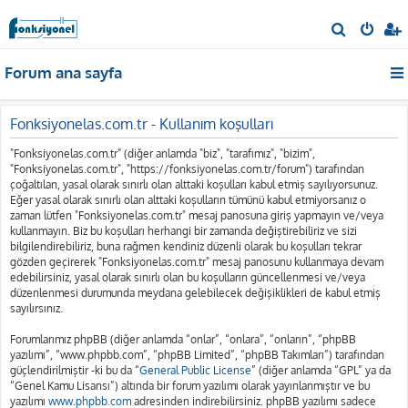
A
r
Forum ana sayfa
a
Fonksiyonelas.com.tr - Kullanım koşulları
"Fonksiyonelas.com.tr" (diğer anlamda "biz", "tarafımız", "bizim",
"Fonksiyonelas.com.tr", "https://fonksiyonelas.com.tr/forum") tarafından
çoğaltılan, yasal olarak sınırlı olan alttaki koşulları kabul etmiş sayılıyorsunuz.
Eğer yasal olarak sınırlı olan alttaki koşulların tümünü kabul etmiyorsanız o
zaman lütfen "Fonksiyonelas.com.tr" mesaj panosuna giriş yapmayın ve/veya
kullanmayın. Biz bu koşulları herhangi bir zamanda değiştirebiliriz ve sizi
bilgilendirebiliriz, buna rağmen kendiniz düzenli olarak bu koşulları tekrar
gözden geçirerek "Fonksiyonelas.com.tr" mesaj panosunu kullanmaya devam
edebilirsiniz, yasal olarak sınırlı olan bu koşulların güncellenmesi ve/veya
düzenlenmesi durumunda meydana gelebilecek değişiklikleri de kabul etmiş
sayılırsınız.
Forumlarımız phpBB (diğer anlamda “onlar”, “onlara”, “onların”, “phpBB
yazılımı”, “www.phpbb.com”, “phpBB Limited”, “phpBB Takımları”) tarafından
güçlendirilmiştir -ki bu da “
General Public License
” (diğer anlamda “GPL” ya da
“Genel Kamu Lisansı”) altında bir forum yazılımı olarak yayınlanmıştır ve bu
yazılımı
www.phpbb.com
adresinden indirebilirsiniz. phpBB yazılımı sadece