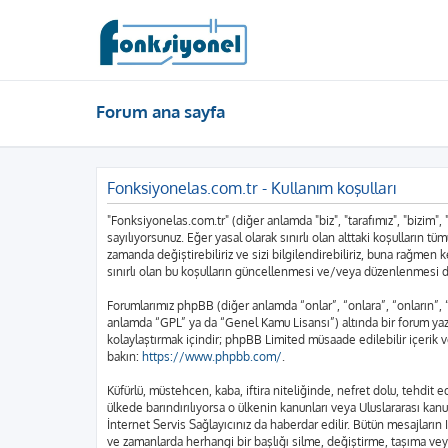
Forum ana sayfa
Fonksiyonelas.com.tr - Kullanım koşulları
"Fonksiyonelas.com.tr" (diğer anlamda "biz", "tarafımız", "bizim",
sayılıyorsunuz. Eğer yasal olarak sınırlı olan alttaki koşulları
zamanda değiştirebiliriz ve sizi bilgilendirebiliriz, buna rağme
sınırlı olan bu koşulların güncellenmesi ve/veya düzenlenmesi d
Forumlarımız phpBB (diğer anlamda “onlar”, “onlara”, “onların”,
anlamda “GPL” ya da “Genel Kamu Lisansı”) altında bir forum yazı
kolaylaştırmak içindir; phpBB Limited müsaade edilebilir içerik 
bakın:
https://www.phpbb.com/
.
Küfürlü, müstehcen, kaba, iftira niteliğinde, nefret dolu, tehdi
ülkede barındırılıyorsa o ülkenin kanunları veya Uluslararası k
İnternet Servis Sağlayıcınız da haberdar edilir. Bütün mesajla
ve zamanlarda herhangi bir başlığı silme, değiştirme, taşıma vey