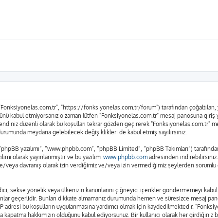
 "Fonksiyonelas.com.tr", "https://fonksiyonelas.com.tr/forum") tarafından çoğaltılan, ya
n tümünü kabul etmiyorsanız o zaman lütfen "Fonksiyonelas.com.tr" mesaj panosuna giriş
n kendiniz düzenli olarak bu koşulları tekrar gözden geçirerek "Fonksiyonelas.com.tr"
urumunda meydana gelebilecek değişiklikleri de kabul etmiş sayılırsınız.
 “phpBB yazılımı”, “www.phpbb.com”, “phpBB Limited”, “phpBB Takımları”) tarafından g
lımı olarak yayınlanmıştır ve bu yazılımı
www.phpbb.com
adresinden indirebilirsiniz
ve/veya davranış olarak izin verdiğimiz ve/veya izin vermediğimiz şeylerden sorumlu d
t edici, sekse yönelik veya ülkenizin kanunlarını çiğneyici içerikler göndermemeyi ka
anunlar geçerlidir. Bunları dikkate almamanız durumunda hemen ve süresizce mesaj pan
rın IP adresi bu koşulların uygulanmasına yardımcı olmak için kaydedilmektedir. "Fo
a kapatma hakkımızın olduğunu kabul ediyorsunuz. Bir kullanıcı olarak her girdiğiniz 