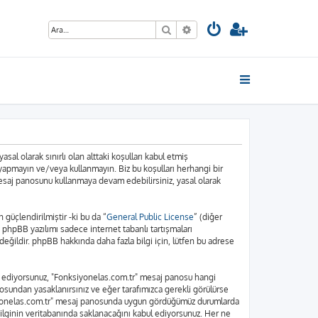
Ara
Gelişmiş arama
sal olarak sınırlı olan alttaki koşulları kabul etmiş
 yapmayın ve/veya kullanmayın. Biz bu koşulları herhangi bir
 mesaj panosunu kullanmaya devam edebilirsiniz, yasal olarak
üçlendirilmiştir -ki bu da “
General Public License
” (diğer
. phpBB yazılımı sadece internet tabanlı tartışmaları
eğildir. phpBB hakkında daha fazla bilgi için, lütfen bu adrese
bul ediyorsunuz, "Fonksiyonelas.com.tr" mesaj panosu hangi
osundan yasaklanırsınız ve eğer tarafımızca gerekli görülürse
nksiyonelas.com.tr" mesaj panosunda uygun gördüğümüz durumlarda
bilginin veritabanında saklanacağını kabul ediyorsunuz. Her ne