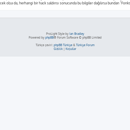
yecek olsa da, herhangi bir hack saldırısı sonucunda bu bilgiler dağılırsa bundan "Fon
ProLight Style by
Ian Bradley
Powered by
phpBB
® Forum Software © phpBB Limited
Türkçe çeviri:
phpBB Türkiye
&
Türkiye Forum
Gizlilik
|
Koşullar