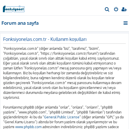
A
r
Forum ana sayfa
a
Fonksiyonelas.com.tr - Kullanım koşulları
"Fonksiyonelas.com.tr" (diğer anlamda "biz", "tarafımız", "bizim",
"Fonksiyonelas.com.tr", "https://fonksiyonelas.com.tr/forum") tarafından
çoğaltılan, yasal olarak sınırlı olan alttaki koşulları kabul etmiş sayılıyorsunuz.
Eğer yasal olarak sınırlı olan alttaki koşulların tümünü kabul etmiyorsanız o
zaman lütfen "Fonksiyonelas.com.tr" mesaj panosuna giriş yapmayın ve/veya
kullanmayın. Biz bu koşulları herhangi bir zamanda değiştirebiliriz ve sizi
bilgilendirebiliriz, buna rağmen kendiniz düzenli olarak bu koşulları tekrar
gözden geçirerek "Fonksiyonelas.com.tr" mesaj panosunu kullanmaya devam
edebilirsiniz, yasal olarak sınırlı olan bu koşulların güncellenmesi ve/veya
düzenlenmesi durumunda meydana gelebilecek değişiklikleri de kabul etmiş
sayılırsınız.
Forumlarımız phpBB (diğer anlamda “onlar”, “onlara”, “onların”, “phpBB
yazılımı”, “www.phpbb.com”, “phpBB Limited”, “phpBB Takımları”) tarafından
güçlendirilmiştir -ki bu da “
General Public License
” (diğer anlamda “GPL” ya da
“Genel Kamu Lisansı”) altında bir forum yazılımı olarak yayınlanmıştır ve bu
yazılımı
www.phpbb.com
adresinden indirebilirsiniz. phpBB yazılımı sadece