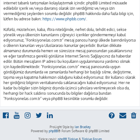
internet tabanlı tartışmaları kolaylaştırmak içindir; phpBB Limited müsaade
edilebilir içerik ve/veya davranış olarak izin verdiğimiz ve/veya izin
vermediğimiz şeylerden sorumlu değildir. phpBB hakkında daha fazla bilgi için,
lütfen bu adrese bakın:
https://www.phpbb.com/
.
Küfürlü, müstehcen, kaba, iftira niteliğinde, nefret dolu, tehdit edici, sekse
yönelik veya ülkenizin kanunlarını çiğneyici içerikler göndermemeyi kabul
ediyorsunuz, "Fonksiyonelas.com.tr" mesaj panosu hangi ülkede barındırılıyorsa
o ülkenin kanunları veya Uluslararası kanunlar geçerlidir. Bunları dikkate
almamanız durumunda hemen ve süresizce mesaj panosundan yasaklanırsınız
ve eğer tarafımızca gerekli görülürse İnternet Servis Sağlayıcınız da haberdar
edilir. Bütün mesajların IP adresi bu koşulların uygulanmasına yardımcı olmak
için kaydedilmektedir. "Fonksiyonelas.com.tr" mesaj panosunda uygun
gördüğümüz durumlarda ve zamanlarda herhangi bir başlığı silme, değiştirme,
taşıma veya kapatma hakkımızın olduğunu kabul ediyorsunuz. Bir kullanıcı olarak
her girdiğiniz bilginin veritabanında saklanacağını kabul ediyorsunuz. Her ne
kadar bu bilgiler sizin bilginiz dışında üçüncü şahıslara verilmeyecek olsa da,
herhangi bir hack saldırısı sonucunda bu bilgiler dağılırsa bundan
"Fonksiyonelas.com.tr" veya phpBB kesinlikle sorumlu değildir.
ProLight Style by
Ian Bradley
Powered by
phpBB
® Forum Software © phpBB Limited
Türkçe çeviri:
phpBB Türkiye
&
Türkiye Forum