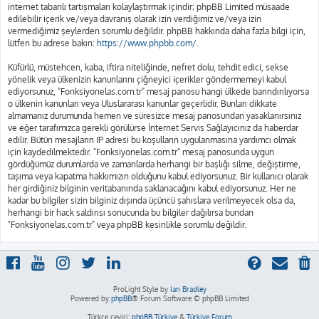
internet tabanlı tartışmaları kolaylaştırmak içindir; phpBB Limited müsaade
edilebilir içerik ve/veya davranış olarak izin verdiğimiz ve/veya izin
vermediğimiz şeylerden sorumlu değildir. phpBB hakkında daha fazla bilgi için,
lütfen bu adrese bakın:
https://www.phpbb.com/
.
Küfürlü, müstehcen, kaba, iftira niteliğinde, nefret dolu, tehdit edici, sekse
yönelik veya ülkenizin kanunlarını çiğneyici içerikler göndermemeyi kabul
ediyorsunuz, "Fonksiyonelas.com.tr" mesaj panosu hangi ülkede barındırılıyorsa
o ülkenin kanunları veya Uluslararası kanunlar geçerlidir. Bunları dikkate
almamanız durumunda hemen ve süresizce mesaj panosundan yasaklanırsınız
ve eğer tarafımızca gerekli görülürse İnternet Servis Sağlayıcınız da haberdar
edilir. Bütün mesajların IP adresi bu koşulların uygulanmasına yardımcı olmak
için kaydedilmektedir. "Fonksiyonelas.com.tr" mesaj panosunda uygun
gördüğümüz durumlarda ve zamanlarda herhangi bir başlığı silme, değiştirme,
taşıma veya kapatma hakkımızın olduğunu kabul ediyorsunuz. Bir kullanıcı olarak
her girdiğiniz bilginin veritabanında saklanacağını kabul ediyorsunuz. Her ne
kadar bu bilgiler sizin bilginiz dışında üçüncü şahıslara verilmeyecek olsa da,
herhangi bir hack saldırısı sonucunda bu bilgiler dağılırsa bundan
"Fonksiyonelas.com.tr" veya phpBB kesinlikle sorumlu değildir.
ProLight Style by
Ian Bradley
Powered by
phpBB
® Forum Software © phpBB Limited
Türkçe çeviri:
phpBB Türkiye
&
Türkiye Forum