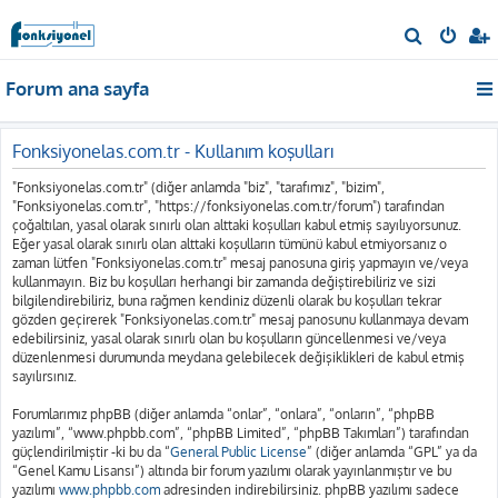
A
r
Forum ana sayfa
a
Fonksiyonelas.com.tr - Kullanım koşulları
"Fonksiyonelas.com.tr" (diğer anlamda "biz", "tarafımız", "bizim",
"Fonksiyonelas.com.tr", "https://fonksiyonelas.com.tr/forum") tarafından
çoğaltılan, yasal olarak sınırlı olan alttaki koşulları kabul etmiş sayılıyorsunuz.
Eğer yasal olarak sınırlı olan alttaki koşulların tümünü kabul etmiyorsanız o
zaman lütfen "Fonksiyonelas.com.tr" mesaj panosuna giriş yapmayın ve/veya
kullanmayın. Biz bu koşulları herhangi bir zamanda değiştirebiliriz ve sizi
bilgilendirebiliriz, buna rağmen kendiniz düzenli olarak bu koşulları tekrar
gözden geçirerek "Fonksiyonelas.com.tr" mesaj panosunu kullanmaya devam
edebilirsiniz, yasal olarak sınırlı olan bu koşulların güncellenmesi ve/veya
düzenlenmesi durumunda meydana gelebilecek değişiklikleri de kabul etmiş
sayılırsınız.
Forumlarımız phpBB (diğer anlamda “onlar”, “onlara”, “onların”, “phpBB
yazılımı”, “www.phpbb.com”, “phpBB Limited”, “phpBB Takımları”) tarafından
güçlendirilmiştir -ki bu da “
General Public License
” (diğer anlamda “GPL” ya da
“Genel Kamu Lisansı”) altında bir forum yazılımı olarak yayınlanmıştır ve bu
yazılımı
www.phpbb.com
adresinden indirebilirsiniz. phpBB yazılımı sadece