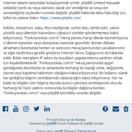
internet tabanlı tartışmaları kolaylaştırmak içindir; phpBB Limited müsaade
edilebilir içerik ve/veya davranış olarak izin verdiğimiz ve/veya izin
vermediğimiz şeylerden sorumlu değildir. phpBB hakkında daha fazla bilgi için,
lütfen bu adrese bakın:
https://www.phpbb.com/
.
Küfürlü, müstehcen, kaba, iftira niteliğinde, nefret dolu, tehdit edici, sekse
yönelik veya ülkenizin kanunlarını çiğneyici içerikler göndermemeyi kabul
ediyorsunuz, "Fonksiyonelas.com.tr" mesaj panosu hangi ülkede barındırılıyorsa
o ülkenin kanunları veya Uluslararası kanunlar geçerlidir. Bunları dikkate
almamanız durumunda hemen ve süresizce mesaj panosundan yasaklanırsınız
ve eğer tarafımızca gerekli görülürse İnternet Servis Sağlayıcınız da haberdar
edilir. Bütün mesajların IP adresi bu koşulların uygulanmasına yardımcı olmak
için kaydedilmektedir. "Fonksiyonelas.com.tr" mesaj panosunda uygun
gördüğümüz durumlarda ve zamanlarda herhangi bir başlığı silme, değiştirme,
taşıma veya kapatma hakkımızın olduğunu kabul ediyorsunuz. Bir kullanıcı olarak
her girdiğiniz bilginin veritabanında saklanacağını kabul ediyorsunuz. Her ne
kadar bu bilgiler sizin bilginiz dışında üçüncü şahıslara verilmeyecek olsa da,
herhangi bir hack saldırısı sonucunda bu bilgiler dağılırsa bundan
"Fonksiyonelas.com.tr" veya phpBB kesinlikle sorumlu değildir.
ProLight Style by
Ian Bradley
Powered by
phpBB
® Forum Software © phpBB Limited
Türkçe çeviri:
phpBB Türkiye
&
Türkiye Forum