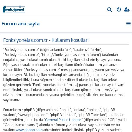
A
r
Forum ana sayfa
a
Fonksiyonelas.com.tr - Kullanım koşulları
"Fonksiyonelas.com.tr" (diğer anlamda "biz", "tarafımız", "bizim",
"Fonksiyonelas.com.tr", "https://fonksiyonelas.com.tr/forum") tarafından
çoğaltılan, yasal olarak sınırlı olan alttaki koşulları kabul etmiş sayılıyorsunuz.
Eğer yasal olarak sınırlı olan alttaki koşulların tümünü kabul etmiyorsanız o
zaman lütfen "Fonksiyonelas.com.tr" mesaj panosuna giriş yapmayın ve/veya
kullanmayın. Biz bu koşulları herhangi bir zamanda değiştirebiliriz ve sizi
bilgilendirebiliriz, buna rağmen kendiniz düzenli olarak bu koşulları tekrar
gözden geçirerek "Fonksiyonelas.com.tr" mesaj panosunu kullanmaya devam
edebilirsiniz, yasal olarak sınırlı olan bu koşulların güncellenmesi ve/veya
düzenlenmesi durumunda meydana gelebilecek değişiklikleri de kabul etmiş
sayılırsınız.
Forumlarımız phpBB (diğer anlamda “onlar”, “onlara”, “onların”, “phpBB
yazılımı”, “www.phpbb.com”, “phpBB Limited”, “phpBB Takımları”) tarafından
güçlendirilmiştir -ki bu da “
General Public License
” (diğer anlamda “GPL” ya da
“Genel Kamu Lisansı”) altında bir forum yazılımı olarak yayınlanmıştır ve bu
yazılımı
www.phpbb.com
adresinden indirebilirsiniz. phpBB yazılımı sadece