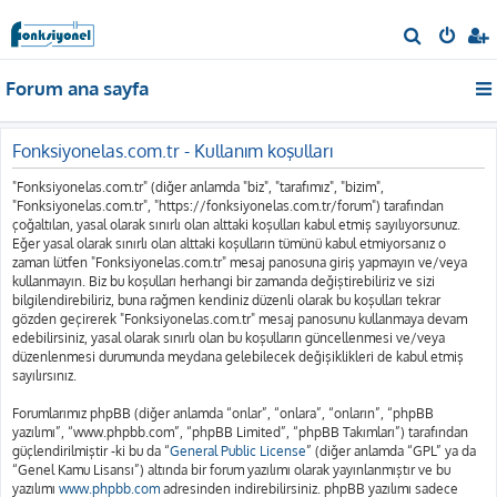
A
r
Forum ana sayfa
a
Fonksiyonelas.com.tr - Kullanım koşulları
"Fonksiyonelas.com.tr" (diğer anlamda "biz", "tarafımız", "bizim",
"Fonksiyonelas.com.tr", "https://fonksiyonelas.com.tr/forum") tarafından
çoğaltılan, yasal olarak sınırlı olan alttaki koşulları kabul etmiş sayılıyorsunuz.
Eğer yasal olarak sınırlı olan alttaki koşulların tümünü kabul etmiyorsanız o
zaman lütfen "Fonksiyonelas.com.tr" mesaj panosuna giriş yapmayın ve/veya
kullanmayın. Biz bu koşulları herhangi bir zamanda değiştirebiliriz ve sizi
bilgilendirebiliriz, buna rağmen kendiniz düzenli olarak bu koşulları tekrar
gözden geçirerek "Fonksiyonelas.com.tr" mesaj panosunu kullanmaya devam
edebilirsiniz, yasal olarak sınırlı olan bu koşulların güncellenmesi ve/veya
düzenlenmesi durumunda meydana gelebilecek değişiklikleri de kabul etmiş
sayılırsınız.
Forumlarımız phpBB (diğer anlamda “onlar”, “onlara”, “onların”, “phpBB
yazılımı”, “www.phpbb.com”, “phpBB Limited”, “phpBB Takımları”) tarafından
güçlendirilmiştir -ki bu da “
General Public License
” (diğer anlamda “GPL” ya da
“Genel Kamu Lisansı”) altında bir forum yazılımı olarak yayınlanmıştır ve bu
yazılımı
www.phpbb.com
adresinden indirebilirsiniz. phpBB yazılımı sadece