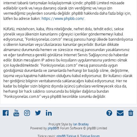
internet tabanlı tartışmaları kolaylaştırmak içindir; phpBB Limited müsaade
edilebilir içerik ve/veya davranış olarak izin verdiğimiz ve/veya izin
vermediğimiz şeylerden sorumlu değildir. phpBB hakkında daha fazla bilgi için,
lütfen bu adrese bakın:
https://www.phpbb.com/
.
Küfürlü, müstehcen, kaba, iftira niteliğinde, nefret dolu, tehdit edici, sekse
yönelik veya ülkenizin kanunlarını çiğneyici içerikler göndermemeyi kabul
ediyorsunuz, "Fonksiyonelas.com.tr" mesaj panosu hangi ülkede barındırılıyorsa
o ülkenin kanunları veya Uluslararası kanunlar geçerlidir. Bunları dikkate
almamanız durumunda hemen ve süresizce mesaj panosundan yasaklanırsınız
ve eğer tarafımızca gerekli görülürse İnternet Servis Sağlayıcınız da haberdar
edilir. Bütün mesajların IP adresi bu koşulların uygulanmasına yardımcı olmak
için kaydedilmektedir. "Fonksiyonelas.com.tr" mesaj panosunda uygun
gördüğümüz durumlarda ve zamanlarda herhangi bir başlığı silme, değiştirme,
taşıma veya kapatma hakkımızın olduğunu kabul ediyorsunuz. Bir kullanıcı olarak
her girdiğiniz bilginin veritabanında saklanacağını kabul ediyorsunuz. Her ne
kadar bu bilgiler sizin bilginiz dışında üçüncü şahıslara verilmeyecek olsa da,
herhangi bir hack saldırısı sonucunda bu bilgiler dağılırsa bundan
"Fonksiyonelas.com.tr" veya phpBB kesinlikle sorumlu değildir.
ProLight Style by
Ian Bradley
Powered by
phpBB
® Forum Software © phpBB Limited
Türkçe çeviri:
phpBB Türkiye
&
Türkiye Forum