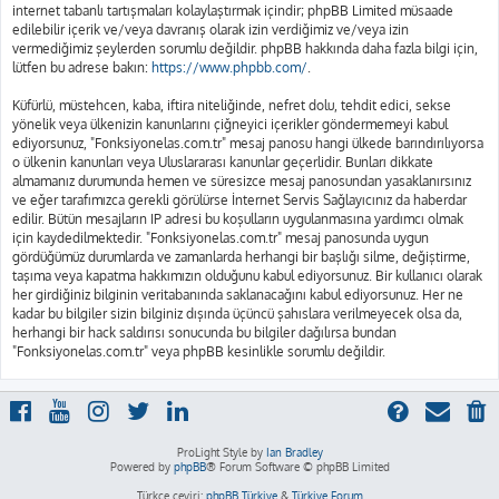
internet tabanlı tartışmaları kolaylaştırmak içindir; phpBB Limited müsaade
edilebilir içerik ve/veya davranış olarak izin verdiğimiz ve/veya izin
vermediğimiz şeylerden sorumlu değildir. phpBB hakkında daha fazla bilgi için,
lütfen bu adrese bakın:
https://www.phpbb.com/
.
Küfürlü, müstehcen, kaba, iftira niteliğinde, nefret dolu, tehdit edici, sekse
yönelik veya ülkenizin kanunlarını çiğneyici içerikler göndermemeyi kabul
ediyorsunuz, "Fonksiyonelas.com.tr" mesaj panosu hangi ülkede barındırılıyorsa
o ülkenin kanunları veya Uluslararası kanunlar geçerlidir. Bunları dikkate
almamanız durumunda hemen ve süresizce mesaj panosundan yasaklanırsınız
ve eğer tarafımızca gerekli görülürse İnternet Servis Sağlayıcınız da haberdar
edilir. Bütün mesajların IP adresi bu koşulların uygulanmasına yardımcı olmak
için kaydedilmektedir. "Fonksiyonelas.com.tr" mesaj panosunda uygun
gördüğümüz durumlarda ve zamanlarda herhangi bir başlığı silme, değiştirme,
taşıma veya kapatma hakkımızın olduğunu kabul ediyorsunuz. Bir kullanıcı olarak
her girdiğiniz bilginin veritabanında saklanacağını kabul ediyorsunuz. Her ne
kadar bu bilgiler sizin bilginiz dışında üçüncü şahıslara verilmeyecek olsa da,
herhangi bir hack saldırısı sonucunda bu bilgiler dağılırsa bundan
"Fonksiyonelas.com.tr" veya phpBB kesinlikle sorumlu değildir.
ProLight Style by
Ian Bradley
Powered by
phpBB
® Forum Software © phpBB Limited
Türkçe çeviri:
phpBB Türkiye
&
Türkiye Forum