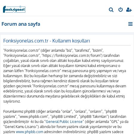
A
r
Forum ana sayfa
a
Fonksiyonelas.com.tr - Kullanım koşulları
"Fonksiyonelas.com.tr" (diğer anlamda "biz", "tarafımız", "bizim",
"Fonksiyonelas.com.tr", "https://fonksiyonelas.com.tr/forum") tarafından
çoğaltılan, yasal olarak sınırlı olan alttaki koşulları kabul etmiş sayılıyorsunuz.
Eğer yasal olarak sınırlı olan alttaki koşulların tümünü kabul etmiyorsanız o
zaman lütfen "Fonksiyonelas.com.tr" mesaj panosuna giriş yapmayın ve/veya
kullanmayın. Biz bu koşulları herhangi bir zamanda değiştirebiliriz ve sizi
bilgilendirebiliriz, buna rağmen kendiniz düzenli olarak bu koşulları tekrar
gözden geçirerek "Fonksiyonelas.com.tr" mesaj panosunu kullanmaya devam
edebilirsiniz, yasal olarak sınırlı olan bu koşulların güncellenmesi ve/veya
düzenlenmesi durumunda meydana gelebilecek değişiklikleri de kabul etmiş
sayılırsınız.
Forumlarımız phpBB (diğer anlamda “onlar”, “onlara”, “onların”, “phpBB
yazılımı”, “www.phpbb.com”, “phpBB Limited”, “phpBB Takımları”) tarafından
güçlendirilmiştir -ki bu da “
General Public License
” (diğer anlamda “GPL” ya da
“Genel Kamu Lisansı”) altında bir forum yazılımı olarak yayınlanmıştır ve bu
yazılımı
www.phpbb.com
adresinden indirebilirsiniz. phpBB yazılımı sadece