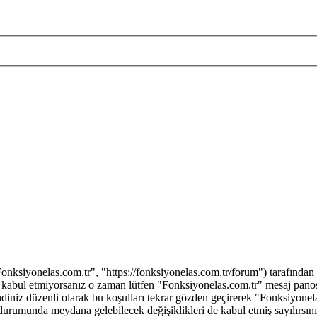
ksiyonelas.com.tr", "https://fonksiyonelas.com.tr/forum") tarafından çoğ
münü kabul etmiyorsanız o zaman lütfen "Fonksiyonelas.com.tr" mesaj pan
 kendiniz düzenli olarak bu koşulları tekrar gözden geçirerek "Fonksiyon
durumunda meydana gelebilecek değişiklikleri de kabul etmiş sayılırsını