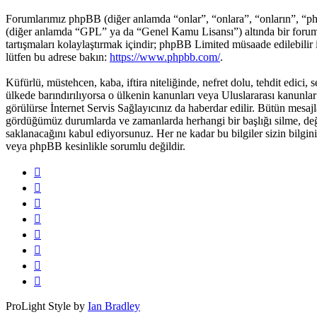
Forumlarımız phpBB (diğer anlamda “onlar”, “onlara”, “onların”, “p
(diğer anlamda “GPL” ya da “Genel Kamu Lisansı”) altında bir forum 
tartışmaları kolaylaştırmak içindir; phpBB Limited müsaade edilebilir
lütfen bu adrese bakın:
https://www.phpbb.com/
.
Küfürlü, müstehcen, kaba, iftira niteliğinde, nefret dolu, tehdit edi
ülkede barındırılıyorsa o ülkenin kanunları veya Uluslararası kanunl
görülürse İnternet Servis Sağlayıcınız da haberdar edilir. Bütün mes
gördüğümüz durumlarda ve zamanlarda herhangi bir başlığı silme, deği
saklanacağını kabul ediyorsunuz. Her ne kadar bu bilgiler sizin bilgin
veya phpBB kesinlikle sorumlu değildir.
ProLight Style by
Ian Bradley