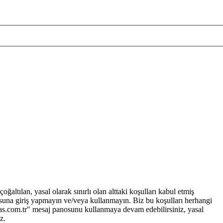
altılan, yasal olarak sınırlı olan alttaki koşulları kabul etmiş
osuna giriş yapmayın ve/veya kullanmayın. Biz bu koşulları herhangi
elas.com.tr" mesaj panosunu kullanmaya devam edebilirsiniz, yasal
z.