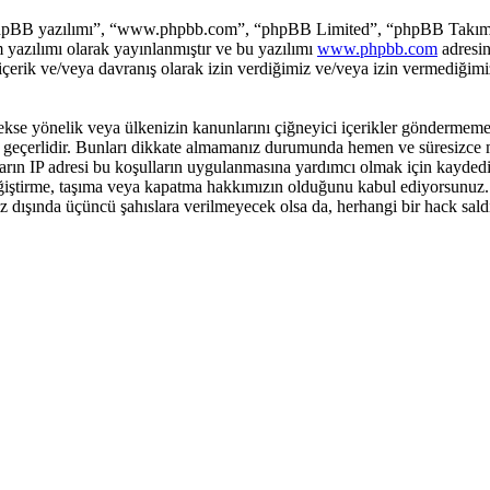
hpBB yazılımı”, “www.phpbb.com”, “phpBB Limited”, “phpBB Takımları”
yazılımı olarak yayınlanmıştır ve bu yazılımı
www.phpbb.com
adresin
 içerik ve/veya davranış olarak izin verdiğimiz ve/veya izin vermediğim
ci, sekse yönelik veya ülkenizin kanunlarını çiğneyici içerikler gönder
ar geçerlidir. Bunları dikkate almamanız durumunda hemen ve süresizce 
ajların IP adresi bu koşulların uygulanmasına yardımcı olmak için kayd
ştirme, taşıma veya kapatma hakkımızın olduğunu kabul ediyorsunuz. Bir
iz dışında üçüncü şahıslara verilmeyecek olsa da, herhangi bir hack sal