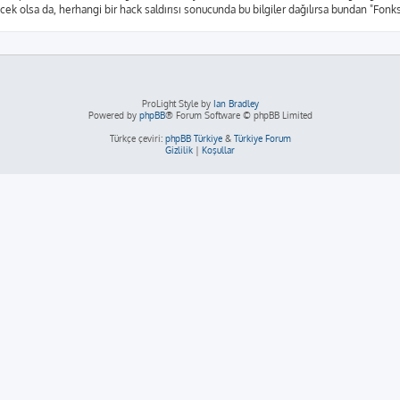
yecek olsa da, herhangi bir hack saldırısı sonucunda bu bilgiler dağılırsa bundan "Fon
ProLight Style by
Ian Bradley
Powered by
phpBB
® Forum Software © phpBB Limited
Türkçe çeviri:
phpBB Türkiye
&
Türkiye Forum
Gizlilik
|
Koşullar