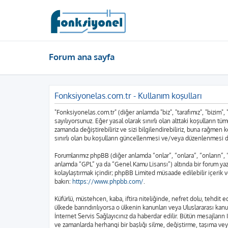
Forum ana sayfa
Fonksiyonelas.com.tr - Kullanım koşulları
"Fonksiyonelas.com.tr" (diğer anlamda "biz", "tarafımız", "bizim",
sayılıyorsunuz. Eğer yasal olarak sınırlı olan alttaki koşulları
zamanda değiştirebiliriz ve sizi bilgilendirebiliriz, buna rağme
sınırlı olan bu koşulların güncellenmesi ve/veya düzenlenmesi d
Forumlarımız phpBB (diğer anlamda “onlar”, “onlara”, “onların”,
anlamda “GPL” ya da “Genel Kamu Lisansı”) altında bir forum yazı
kolaylaştırmak içindir; phpBB Limited müsaade edilebilir içerik 
bakın:
https://www.phpbb.com/
.
Küfürlü, müstehcen, kaba, iftira niteliğinde, nefret dolu, tehdi
ülkede barındırılıyorsa o ülkenin kanunları veya Uluslararası k
İnternet Servis Sağlayıcınız da haberdar edilir. Bütün mesajla
ve zamanlarda herhangi bir başlığı silme, değiştirme, taşıma vey