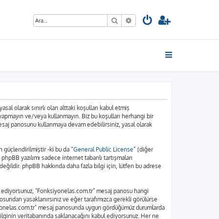
Ara
Gelişmiş arama
sal olarak sınırlı olan alttaki koşulları kabul etmiş
 yapmayın ve/veya kullanmayın. Biz bu koşulları herhangi bir
 mesaj panosunu kullanmaya devam edebilirsiniz, yasal olarak
üçlendirilmiştir -ki bu da “
General Public License
” (diğer
. phpBB yazılımı sadece internet tabanlı tartışmaları
eğildir. phpBB hakkında daha fazla bilgi için, lütfen bu adrese
bul ediyorsunuz, "Fonksiyonelas.com.tr" mesaj panosu hangi
osundan yasaklanırsınız ve eğer tarafımızca gerekli görülürse
nksiyonelas.com.tr" mesaj panosunda uygun gördüğümüz durumlarda
bilginin veritabanında saklanacağını kabul ediyorsunuz. Her ne