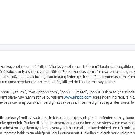
 "Fonksiyonelas.com.tr", "https://fonksiyonelas.com.tr/forum") tarafından çoğaltılan, ya
n tümünü kabul etmiyorsanız o zaman lütfen "Fonksiyonelas.com.tr" mesaj panosuna giriş
n kendiniz düzenli olarak bu koşulları tekrar gözden geçirerek "Fonksiyonelas.com.tr"
urumunda meydana gelebilecek değişiklikleri de kabul etmiş sayılırsınız.
 “phpBB yazılımı”, “www.phpbb.com”, “phpBB Limited”, “phpBB Takımları”) tarafından g
lımı olarak yayınlanmıştır ve bu yazılımı
www.phpbb.com
adresinden indirebilirsiniz
ve/veya davranış olarak izin verdiğimiz ve/veya izin vermediğimiz şeylerden sorumlu d
t edici, sekse yönelik veya ülkenizin kanunlarını çiğneyici içerikler göndermemeyi ka
anunlar geçerlidir. Bunları dikkate almamanız durumunda hemen ve süresizce mesaj pan
rın IP adresi bu koşulların uygulanmasına yardımcı olmak için kaydedilmektedir. "Fo
a kapatma hakkımızın olduğunu kabul ediyorsunuz. Bir kullanıcı olarak her girdiğiniz 