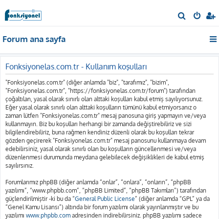
A
r
Forum ana sayfa
a
Fonksiyonelas.com.tr - Kullanım koşulları
"Fonksiyonelas.com.tr" (diğer anlamda "biz", "tarafımız", "bizim",
"Fonksiyonelas.com.tr", "https://fonksiyonelas.com.tr/forum") tarafından
çoğaltılan, yasal olarak sınırlı olan alttaki koşulları kabul etmiş sayılıyorsunuz.
Eğer yasal olarak sınırlı olan alttaki koşulların tümünü kabul etmiyorsanız o
zaman lütfen "Fonksiyonelas.com.tr" mesaj panosuna giriş yapmayın ve/veya
kullanmayın. Biz bu koşulları herhangi bir zamanda değiştirebiliriz ve sizi
bilgilendirebiliriz, buna rağmen kendiniz düzenli olarak bu koşulları tekrar
gözden geçirerek "Fonksiyonelas.com.tr" mesaj panosunu kullanmaya devam
edebilirsiniz, yasal olarak sınırlı olan bu koşulların güncellenmesi ve/veya
düzenlenmesi durumunda meydana gelebilecek değişiklikleri de kabul etmiş
sayılırsınız.
Forumlarımız phpBB (diğer anlamda “onlar”, “onlara”, “onların”, “phpBB
yazılımı”, “www.phpbb.com”, “phpBB Limited”, “phpBB Takımları”) tarafından
güçlendirilmiştir -ki bu da “
General Public License
” (diğer anlamda “GPL” ya da
“Genel Kamu Lisansı”) altında bir forum yazılımı olarak yayınlanmıştır ve bu
yazılımı
www.phpbb.com
adresinden indirebilirsiniz. phpBB yazılımı sadece