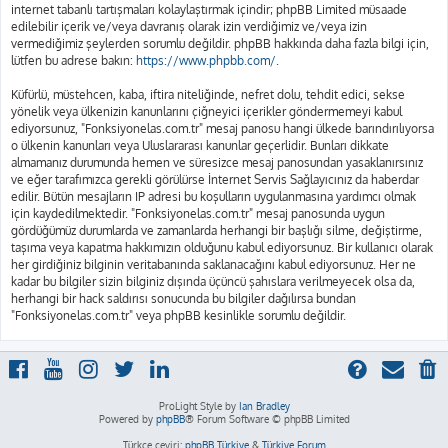
internet tabanlı tartışmaları kolaylaştırmak içindir; phpBB Limited müsaade
edilebilir içerik ve/veya davranış olarak izin verdiğimiz ve/veya izin
vermediğimiz şeylerden sorumlu değildir. phpBB hakkında daha fazla bilgi için,
lütfen bu adrese bakın:
https://www.phpbb.com/
.
Küfürlü, müstehcen, kaba, iftira niteliğinde, nefret dolu, tehdit edici, sekse
yönelik veya ülkenizin kanunlarını çiğneyici içerikler göndermemeyi kabul
ediyorsunuz, "Fonksiyonelas.com.tr" mesaj panosu hangi ülkede barındırılıyorsa
o ülkenin kanunları veya Uluslararası kanunlar geçerlidir. Bunları dikkate
almamanız durumunda hemen ve süresizce mesaj panosundan yasaklanırsınız
ve eğer tarafımızca gerekli görülürse İnternet Servis Sağlayıcınız da haberdar
edilir. Bütün mesajların IP adresi bu koşulların uygulanmasına yardımcı olmak
için kaydedilmektedir. "Fonksiyonelas.com.tr" mesaj panosunda uygun
gördüğümüz durumlarda ve zamanlarda herhangi bir başlığı silme, değiştirme,
taşıma veya kapatma hakkımızın olduğunu kabul ediyorsunuz. Bir kullanıcı olarak
her girdiğiniz bilginin veritabanında saklanacağını kabul ediyorsunuz. Her ne
kadar bu bilgiler sizin bilginiz dışında üçüncü şahıslara verilmeyecek olsa da,
herhangi bir hack saldırısı sonucunda bu bilgiler dağılırsa bundan
"Fonksiyonelas.com.tr" veya phpBB kesinlikle sorumlu değildir.
ProLight Style by
Ian Bradley
Powered by
phpBB
® Forum Software © phpBB Limited
Türkçe çeviri:
phpBB Türkiye
&
Türkiye Forum