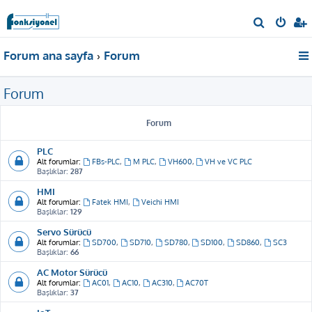
A
r
Forum ana sayfa
Forum
a
Forum
Forum
PLC
Alt forumlar:
FBs-PLC
,
M PLC
,
VH600
,
VH ve VC PLC
Başlıklar:
287
HMI
Alt forumlar:
Fatek HMI
,
Veichi HMI
Başlıklar:
129
Servo Sürücü
Alt forumlar:
SD700
,
SD710
,
SD780
,
SD100
,
SD860
,
SC3
Başlıklar:
66
AC Motor Sürücü
Alt forumlar:
AC01
,
AC10
,
AC310
,
AC70T
Başlıklar:
37