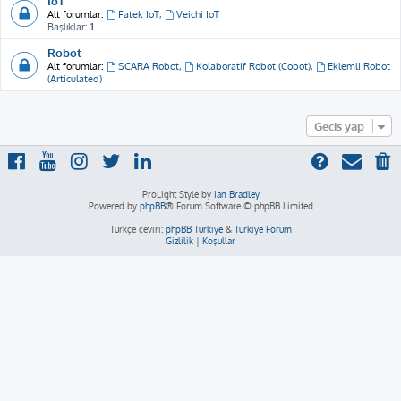
IoT
Alt forumlar:
Fatek IoT
,
Veichi IoT
Başlıklar:
1
Robot
Alt forumlar:
SCARA Robot
,
Kolaboratif Robot (Cobot)
,
Eklemli Robot
(Articulated)
Geçiş yap
ProLight Style by
Ian Bradley
Powered by
phpBB
® Forum Software © phpBB Limited
Türkçe çeviri:
phpBB Türkiye
&
Türkiye Forum
Gizlilik
|
Koşullar