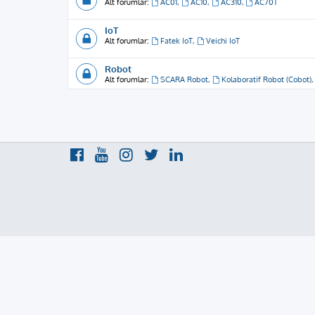
Alt forumlar:
AC01
,
AC10
,
AC310
,
AC70T
IoT
Alt forumlar:
Fatek IoT
,
Veichi IoT
Robot
Alt forumlar:
SCARA Robot
,
Kolaboratif Robot (Cobot)