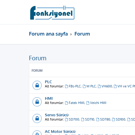
Forum ana sayfa
Forum
Forum
FORUM
PLC
Alt forumlar:
FBs-PLC
,
M PLC
,
VH600
,
VH ve VC P
HMI
Alt forumlar:
Fatek HMI
,
Veichi HMI
Servo Sürücü
Alt forumlar:
SD700
,
SD710
,
SD780
,
SD100
,
S
AC Motor Sürücü