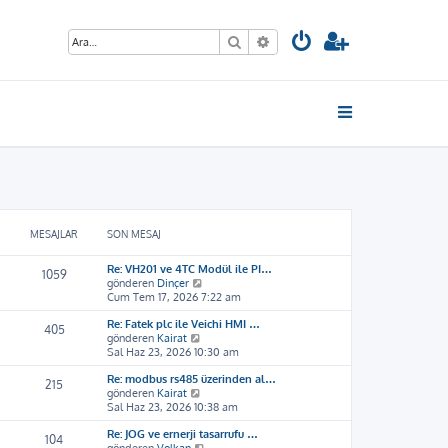
Ara
Gelişmiş arama
MESAJLAR
SON MESAJ
Re: VH201 ve 4TC Modül ile PI…
1059
S
gönderen
Dinçer
o
Cum Tem 17, 2026 7:22 am
n
Re: Fatek plc ile Veichi HMI …
m
405
S
gönderen
Kairat
e
o
Sal Haz 23, 2026 10:30 am
s
n
a
Re: modbus rs485 üzerinden al…
m
j
215
S
gönderen
Kairat
e
ı
o
Sal Haz 23, 2026 10:38 am
s
g
n
a
ö
Re: JOG ve ernerji tasarrufu …
m
j
r
104
S