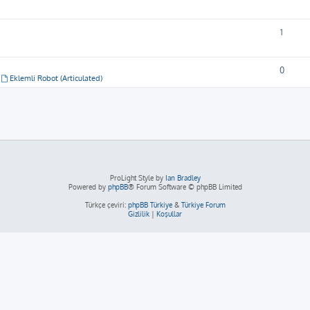
1
0
,
Eklemli Robot (Articulated)
ProLight Style by
Ian Bradley
Powered by
phpBB
® Forum Software © phpBB Limited
Türkçe çeviri:
phpBB Türkiye
&
Türkiye Forum
Gizlilik
|
Koşullar