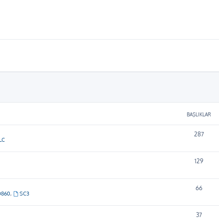
BAŞLIKLAR
287
LC
129
66
D860
,
SC3
37