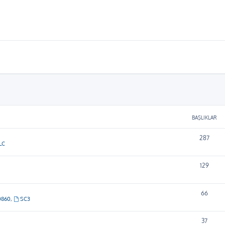
BAŞLIKLAR
287
LC
129
66
D860
,
SC3
37