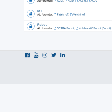
Alt forumlar:
AC01
,
AC10
,
AC310
,
AC70T
IoT
Alt forumlar:
Fatek IoT
,
Veichi IoT
Robot
Alt forumlar:
SCARA Robot
,
Kolaboratif Robot (Cobot)