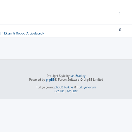
1
0
,
Eklemli Robot (Articulated)
ProLight Style by
Ian Bradley
Powered by
phpBB
® Forum Software © phpBB Limited
Türkçe çeviri:
phpBB Türkiye
&
Türkiye Forum
Gizlilik
|
Koşullar