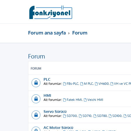
Forum ana sayfa
Forum
Forum
FORUM
PLC
Alt forumlar:
FBs-PLC
,
M PLC
,
VH600
,
VH ve VC P
HMI
Alt forumlar:
Fatek HMI
,
Veichi HMI
Servo Sürücü
Alt forumlar:
SD700
,
SD710
,
SD780
,
SD100
,
S
AC Motor Sürücü