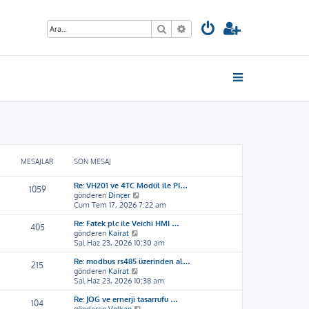
Ara
Gelişmiş arama
MESAJLAR
SON MESAJ
Re: VH201 ve 4TC Modül ile PI…
1059
S
gönderen
Dinçer
o
Cum Tem 17, 2026 7:22 am
n
Re: Fatek plc ile Veichi HMI …
m
405
S
gönderen
Kairat
e
o
Sal Haz 23, 2026 10:30 am
s
n
a
Re: modbus rs485 üzerinden al…
m
j
215
S
gönderen
Kairat
e
ı
o
Sal Haz 23, 2026 10:38 am
s
g
n
a
ö
Re: JOG ve ernerji tasarrufu …
m
j
r
104
S