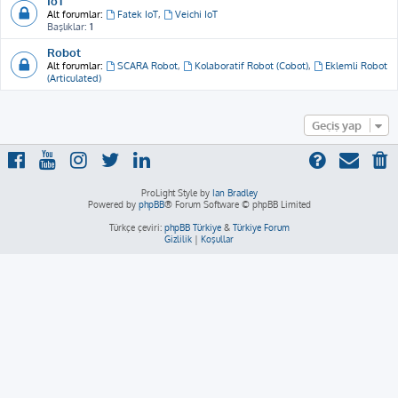
IoT
Alt forumlar:
Fatek IoT
,
Veichi IoT
Başlıklar:
1
Robot
Alt forumlar:
SCARA Robot
,
Kolaboratif Robot (Cobot)
,
Eklemli Robot
(Articulated)
Geçiş yap
ProLight Style by
Ian Bradley
Powered by
phpBB
® Forum Software © phpBB Limited
Türkçe çeviri:
phpBB Türkiye
&
Türkiye Forum
Gizlilik
|
Koşullar