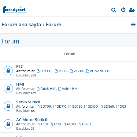
A
r
Forum ana sayfa
Forum
a
Forum
Forum
PLC
Alt forumlar:
FBs-PLC
,
M PLC
,
VH600
,
VH ve VC PLC
Başlıklar:
287
HMI
Alt forumlar:
Fatek HMI
,
Veichi HMI
Başlıklar:
129
Servo Sürücü
Alt forumlar:
SD700
,
SD710
,
SD780
,
SD100
,
SD860
,
SC3
Başlıklar:
66
AC Motor Sürücü
Alt forumlar:
AC01
,
AC10
,
AC310
,
AC70T
Başlıklar:
37