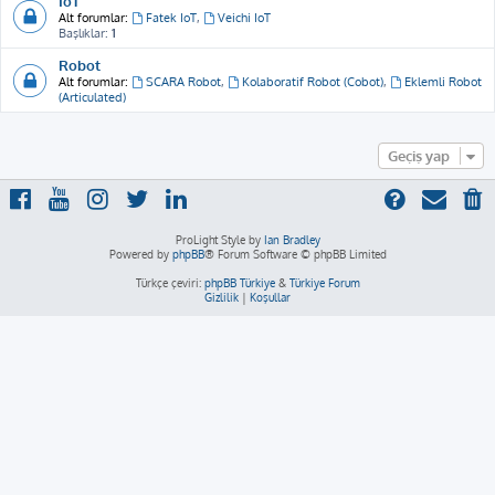
IoT
Alt forumlar:
Fatek IoT
,
Veichi IoT
Başlıklar:
1
Robot
Alt forumlar:
SCARA Robot
,
Kolaboratif Robot (Cobot)
,
Eklemli Robot
(Articulated)
Geçiş yap
ProLight Style by
Ian Bradley
Powered by
phpBB
® Forum Software © phpBB Limited
Türkçe çeviri:
phpBB Türkiye
&
Türkiye Forum
Gizlilik
|
Koşullar