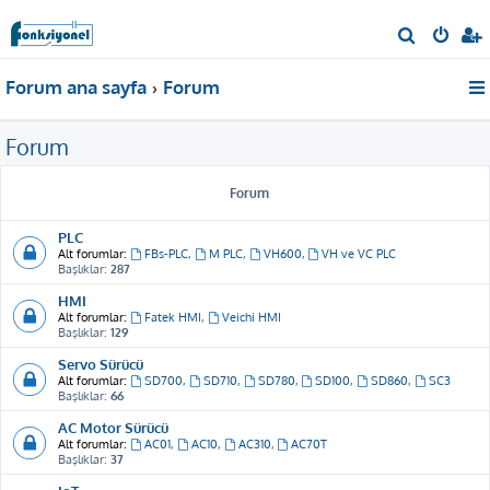
A
r
Forum ana sayfa
Forum
a
Forum
Forum
PLC
Alt forumlar:
FBs-PLC
,
M PLC
,
VH600
,
VH ve VC PLC
Başlıklar:
287
HMI
Alt forumlar:
Fatek HMI
,
Veichi HMI
Başlıklar:
129
Servo Sürücü
Alt forumlar:
SD700
,
SD710
,
SD780
,
SD100
,
SD860
,
SC3
Başlıklar:
66
AC Motor Sürücü
Alt forumlar:
AC01
,
AC10
,
AC310
,
AC70T
Başlıklar:
37