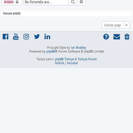
Ara
Gelişmiş arama
Kilitli
Forum kilitli
Geçiş yap
ProLight Style by
Ian Bradley
Powered by
phpBB
® Forum Software © phpBB Limited
Türkçe çeviri:
phpBB Türkiye
&
Türkiye Forum
Gizlilik
|
Koşullar