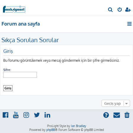
A
r
Forum ana sayfa
a
Sıkça Sorulan Sorular
Giriş
Bu forumu görüntülemek veya mesaj göndermek için bir şifre girmelisiniz.
Şifre:
Geçiş yap
ProLight Style by
Ian Bradley
Powered by
phpBB
® Forum Software © phpBB Limited