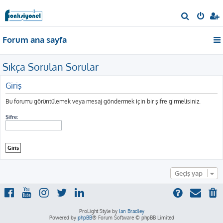
A
r
Forum ana sayfa
a
Sıkça Sorulan Sorular
Giriş
Bu forumu görüntülemek veya mesaj göndermek için bir şifre girmelisiniz.
Şifre:
Geçiş yap
ProLight Style by
Ian Bradley
Powered by
phpBB
® Forum Software © phpBB Limited