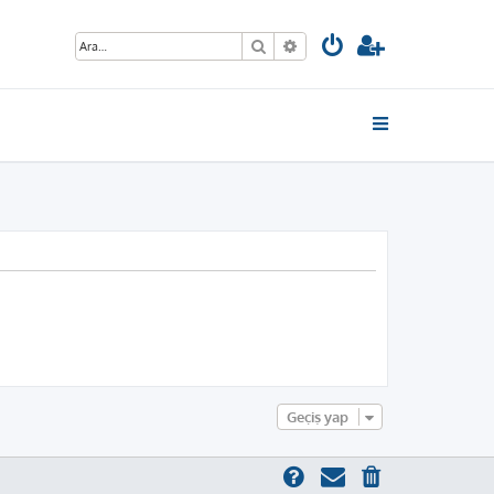
Ara
Gelişmiş arama
Geçiş yap