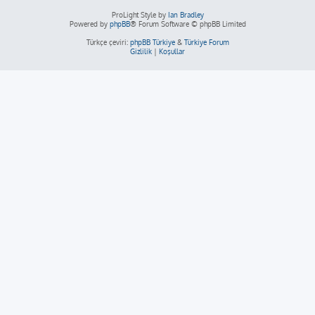
ProLight Style by
Ian Bradley
Powered by
phpBB
® Forum Software © phpBB Limited
Türkçe çeviri:
phpBB Türkiye
&
Türkiye Forum
Gizlilik
|
Koşullar