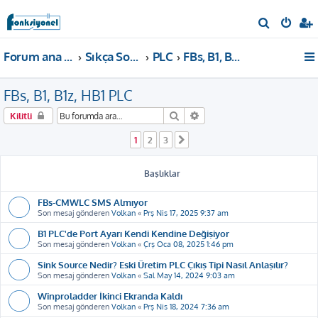
A
r
Forum ana sayfa
Sıkça Sorulan Sorular
PLC
FBs, B1, B1z, HB1 PLC
a
FBs, B1, B1z, HB1 PLC
Ara
Gelişmiş arama
Kilitli
1
2
3
Sonraki
Başlıklar
FBs-CMWLC SMS Almıyor
Son mesaj gönderen
Volkan
«
Prş Nis 17, 2025 9:37 am
B1 PLC'de Port Ayarı Kendi Kendine Değişiyor
Son mesaj gönderen
Volkan
«
Çrş Oca 08, 2025 1:46 pm
Sink Source Nedir? Eski Üretim PLC Çıkış Tipi Nasıl Anlaşılır?
Son mesaj gönderen
Volkan
«
Sal May 14, 2024 9:03 am
Winproladder İkinci Ekranda Kaldı
Son mesaj gönderen
Volkan
«
Prş Nis 18, 2024 7:36 am