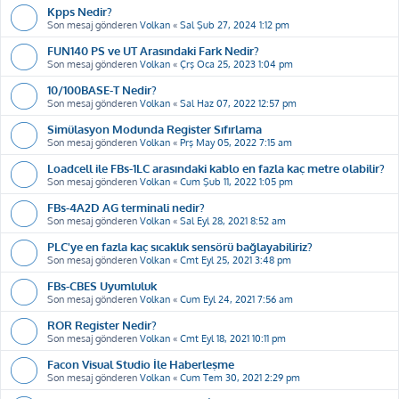
Kpps Nedir?
Son mesaj gönderen
Volkan
«
Sal Şub 27, 2024 1:12 pm
FUN140 PS ve UT Arasındaki Fark Nedir?
Son mesaj gönderen
Volkan
«
Çrş Oca 25, 2023 1:04 pm
10/100BASE-T Nedir?
Son mesaj gönderen
Volkan
«
Sal Haz 07, 2022 12:57 pm
Simülasyon Modunda Register Sıfırlama
Son mesaj gönderen
Volkan
«
Prş May 05, 2022 7:15 am
Loadcell ile FBs-1LC arasındaki kablo en fazla kaç metre olabilir?
Son mesaj gönderen
Volkan
«
Cum Şub 11, 2022 1:05 pm
FBs-4A2D AG terminali nedir?
Son mesaj gönderen
Volkan
«
Sal Eyl 28, 2021 8:52 am
PLC'ye en fazla kaç sıcaklık sensörü bağlayabiliriz?
Son mesaj gönderen
Volkan
«
Cmt Eyl 25, 2021 3:48 pm
FBs-CBES Uyumluluk
Son mesaj gönderen
Volkan
«
Cum Eyl 24, 2021 7:56 am
ROR Register Nedir?
Son mesaj gönderen
Volkan
«
Cmt Eyl 18, 2021 10:11 pm
Facon Visual Studio İle Haberleşme
Son mesaj gönderen
Volkan
«
Cum Tem 30, 2021 2:29 pm