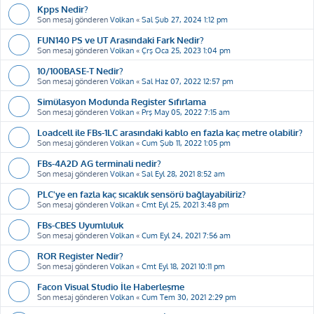
Kpps Nedir?
Son mesaj gönderen
Volkan
«
Sal Şub 27, 2024 1:12 pm
FUN140 PS ve UT Arasındaki Fark Nedir?
Son mesaj gönderen
Volkan
«
Çrş Oca 25, 2023 1:04 pm
10/100BASE-T Nedir?
Son mesaj gönderen
Volkan
«
Sal Haz 07, 2022 12:57 pm
Simülasyon Modunda Register Sıfırlama
Son mesaj gönderen
Volkan
«
Prş May 05, 2022 7:15 am
Loadcell ile FBs-1LC arasındaki kablo en fazla kaç metre olabilir?
Son mesaj gönderen
Volkan
«
Cum Şub 11, 2022 1:05 pm
FBs-4A2D AG terminali nedir?
Son mesaj gönderen
Volkan
«
Sal Eyl 28, 2021 8:52 am
PLC'ye en fazla kaç sıcaklık sensörü bağlayabiliriz?
Son mesaj gönderen
Volkan
«
Cmt Eyl 25, 2021 3:48 pm
FBs-CBES Uyumluluk
Son mesaj gönderen
Volkan
«
Cum Eyl 24, 2021 7:56 am
ROR Register Nedir?
Son mesaj gönderen
Volkan
«
Cmt Eyl 18, 2021 10:11 pm
Facon Visual Studio İle Haberleşme
Son mesaj gönderen
Volkan
«
Cum Tem 30, 2021 2:29 pm