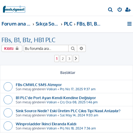
A
r
Forum ana sayfa
Sıkça Sorulan Sorular
PLC
FBs, B1, B1z, HB1 PLC
a
FBs, B1, B1z, HB1 PLC
Ara
Gelişmiş arama
Kilitli
1
2
3
Sonraki
Başlıklar
FBs-CMWLC SMS Almıyor
Son mesaj gönderen
Volkan
«
Prş Nis 17, 2025 9:37 am
B1 PLC'de Port Ayarı Kendi Kendine Değişiyor
Son mesaj gönderen
Volkan
«
Çrş Oca 08, 2025 1:46 pm
Sink Source Nedir? Eski Üretim PLC Çıkış Tipi Nasıl Anlaşılır?
Son mesaj gönderen
Volkan
«
Sal May 14, 2024 9:03 am
Winproladder İkinci Ekranda Kaldı
Son mesaj gönderen
Volkan
«
Prş Nis 18, 2024 7:36 am