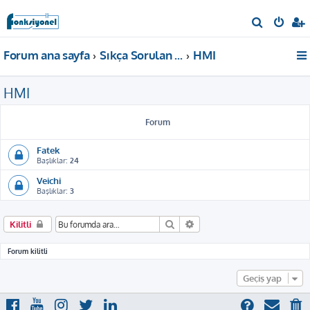
A
r
Forum ana sayfa
Sıkça Sorulan Sorular
HMI
a
HMI
Forum
Fatek
Başlıklar:
24
Veichi
Başlıklar:
3
Ara
Gelişmiş arama
Kilitli
Forum kilitli
Geçiş yap