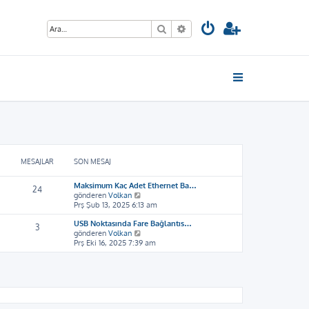
Ara
Gelişmiş arama
MESAJLAR
SON MESAJ
Maksimum Kaç Adet Ethernet Ba…
24
S
gönderen
Volkan
o
Prş Şub 13, 2025 6:13 am
n
USB Noktasında Fare Bağlantıs…
m
3
S
gönderen
Volkan
e
o
Prş Eki 16, 2025 7:39 am
s
n
a
m
j
e
ı
s
g
a
ö
j
r