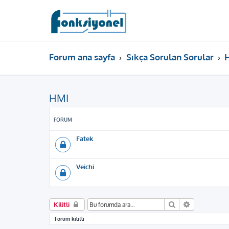
Forum ana sayfa
Sıkça Sorulan Sorular
HMI
FORUM
Fatek
Veichi
Ara
Gelişmiş ar
Kilitli
Forum kilitli