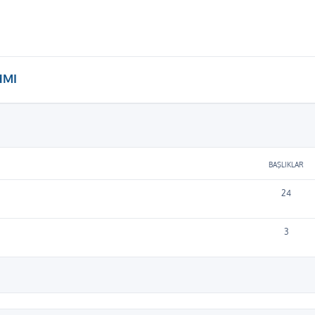
HMI
BAŞLIKLAR
24
3
ama