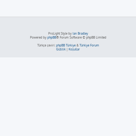
ProLight Style by
Ian Bradley
Powered by
phpBB
® Forum Software © phpBB Limited
Türkçe çeviri:
phpBB Türkiye
&
Türkiye Forum
Gizlilik
|
Koşullar