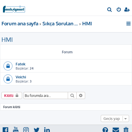
A
r
Forum ana sayfa
Sıkça Sorulan Sorular
HMI
a
HMI
Forum
Fatek
Başlıklar:
24
Veichi
Başlıklar:
3
Ara
Gelişmiş arama
Kilitli
Forum kilitli
Geçiş yap